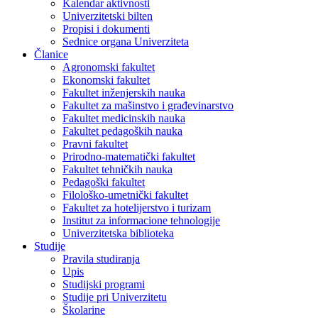
Kalendar aktivnosti
Univerzitetski bilten
Propisi i dokumenti
Sednice organa Univerziteta
Članice
Agronomski fakultet
Ekonomski fakultet
Fakultet inženjerskih nauka
Fakultet za mašinstvo i građevinarstvo
Fakultet medicinskih nauka
Fakultet pedagoških nauka
Pravni fakultet
Prirodno-matematički fakultet
Fakultet tehničkih nauka
Pedagoški fakultet
Filološko-umetnički fakultet
Fakultet za hotelijerstvo i turizam
Institut za informacione tehnologije
Univerzitetska biblioteka
Studije
Pravila studiranja
Upis
Studijski programi
Studije pri Univerzitetu
Školarine