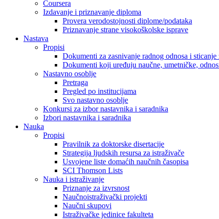
Coursera
Izdavanje i priznavanje diploma
Provera verodostojnosti diplome/podataka
Priznavanje strane visokoškolske isprave
Nastava
Propisi
Dokumenti za zasnivanje radnog odnosa i sticanje 
Dokumenti koji uređuju naučne, umetničke, odnosn
Nastavno osoblje
Pretraga
Pregled po institucijama
Svo nastavno osoblje
Konkursi za izbor nastavnika i saradnika
Izbori nastavnika i saradnika
Nauka
Propisi
Pravilnik za doktorske disertacije
Strategija ljudskih resursa za istraživače
Usvojene liste domaćih naučnih časopisa
SCI Thomson Lists
Nauka i istraživanje
Priznanje za izvrsnost
Naučnoistraživački projekti
Naučni skupovi
Istraživačke jedinice fakulteta