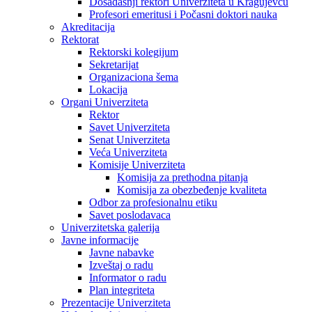
Dosadašnji rektori Univerziteta u Kragujevcu
Profesori emeritusi i Počasni doktori nauka
Akreditacija
Rektorat
Rektorski kolegijum
Sekretarijat
Organizaciona šema
Lokacija
Organi Univerziteta
Rektor
Savet Univerziteta
Senat Univerziteta
Veća Univerziteta
Komisije Univerziteta
Komisija za prethodna pitanja
Komisija za obezbeđenje kvaliteta
Odbor za profesionalnu etiku
Savet poslodavaca
Univerzitetska galerija
Javne informacije
Javne nabavke
Izveštaj o radu
Informator o radu
Plan integriteta
Prezentacije Univerziteta