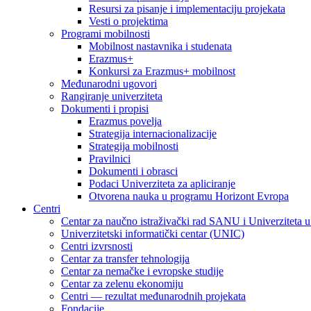
Resursi za pisanje i implementaciju projekata
Vesti o projektima
Programi mobilnosti
Mobilnost nastavnika i studenata
Erazmus+
Konkursi za Erazmus+ mobilnost
Međunarodni ugovori
Rangiranje univerziteta
Dokumenti i propisi
Erazmus povelja
Strategija internacionalizacije
Strategija mobilnosti
Pravilnici
Dokumenti i obrasci
Podaci Univerziteta za apliciranje
Otvorena nauka u programu Horizont Evropa
Centri
Centar za naučno istraživački rad SANU i Univerziteta 
Univerzitetski informatički centar (UNIC)
Centri izvrsnosti
Centar za transfer tehnologija
Centar za nemačke i evropske studije
Centar za zelenu ekonomiju
Centri — rezultat međunarodnih projekata
Fondacije