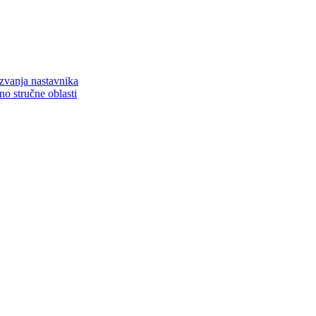
zvanja nastavnika
o stručne oblasti