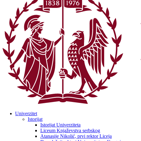
Univerzitet
Istorijat
Istorijat Univerziteta
Liceum Knjaževstva serbskog
Atanasije Nikolić, prvi rektor Liceja