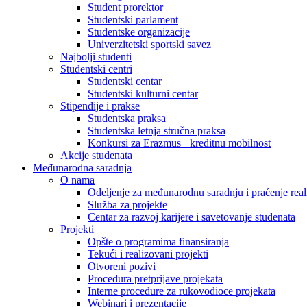
Student prorektor
Studentski parlament
Studentske organizacije
Univerzitetski sportski savez
Najbolji studenti
Studentski centri
Studentski centar
Studentski kulturni centar
Stipendije i prakse
Studentska praksa
Studentska letnja stručna praksa
Konkursi za Erazmus+ kreditnu mobilnost
Akcije studenata
Međunarodna saradnja
O nama
Odeljenje za međunarodnu saradnju i praćenje reali
Služba za projekte
Centar za razvoj karijere i savetovanje studenata
Projekti
Opšte o programima finansiranja
Tekući i realizovani projekti
Otvoreni pozivi
Procedura pretprijave projekata
Interne procedure za rukovodioce projekata
Webinari i prezentacije