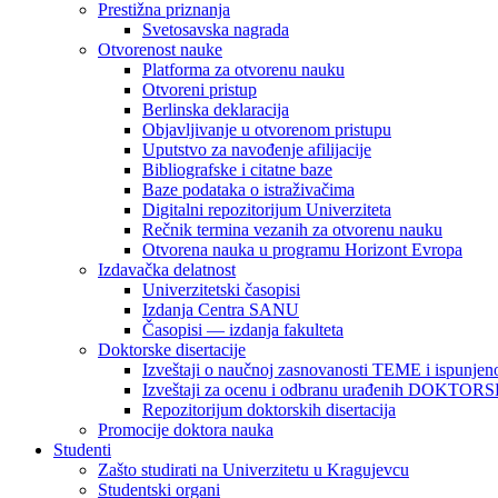
Prestižna priznanja
Svetosavska nagrada
Otvorenost nauke
Platforma za otvorenu nauku
Otvoreni pristup
Berlinska deklaracija
Objavljivanje u otvorenom pristupu
Uputstvo za navođenje afilijacije
Bibliografske i citatne baze
Baze podataka o istraživačima
Digitalni repozitorijum Univerziteta
Rečnik termina vezanih za otvorenu nauku
Otvorena nauka u programu Horizont Evropa
Izdavačka delatnost
Univerzitetski časopisi
Izdanja Centra SANU
Časopisi — izdanja fakulteta
Doktorske disertacije
Izveštaji o naučnoj zasnovanosti TEME i ispunjeno
Izveštaji za ocenu i odbranu urađenih DOKT
Repozitorijum doktorskih disertacija
Promocije doktora nauka
Studenti
Zašto studirati na Univerzitetu u Kragujevcu
Studentski organi