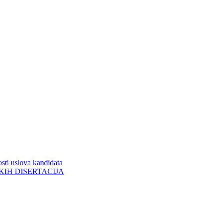
sti uslova kandidata
ORSKIH DISERTACIJA