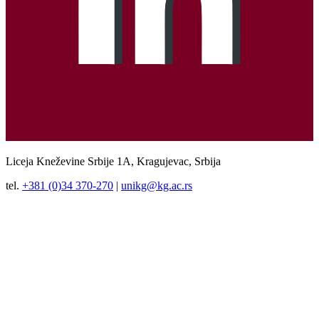
Liceja Kneževine Srbije 1A, Kragujevac, Srbija
tel.
+381 (0)34 370-270
|
unikg@kg.ac.rs