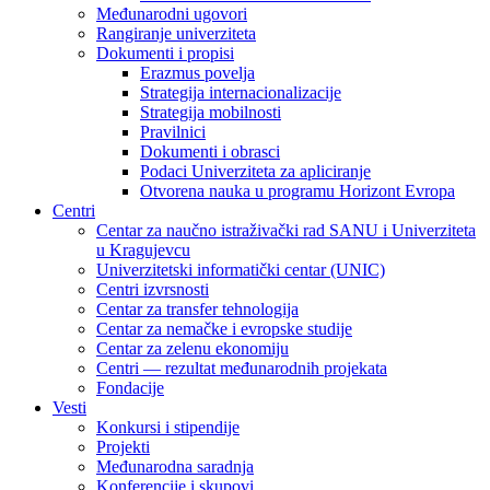
Međunarodni ugovori
Rangiranje univerziteta
Dokumenti i propisi
Erazmus povelja
Strategija internacionalizacije
Strategija mobilnosti
Pravilnici
Dokumenti i obrasci
Podaci Univerziteta za apliciranje
Otvorena nauka u programu Horizont Evropa
Centri
Centar za naučno istraživački rad SANU i Univerziteta
u Kragujevcu
Univerzitetski informatički centar (UNIC)
Centri izvrsnosti
Centar za transfer tehnologija
Centar za nemačke i evropske studije
Centar za zelenu ekonomiju
Centri — rezultat međunarodnih projekata
Fondacije
Vesti
Konkursi i stipendije
Projekti
Međunarodna saradnja
Konferencije i skupovi