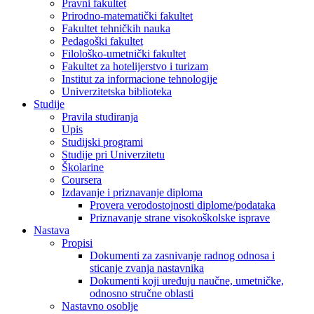
Pravni fakultet
Prirodno-matematički fakultet
Fakultet tehničkih nauka
Pedagoški fakultet
Filološko-umetnički fakultet
Fakultet za hotelijerstvo i turizam
Institut za informacione tehnologije
Univerzitetska biblioteka
Studije
Pravila studiranja
Upis
Studijski programi
Studije pri Univerzitetu
Školarine
Coursera
Izdavanje i priznavanje diploma
Provera verodostojnosti diplome/podataka
Priznavanje strane visokoškolske isprave
Nastava
Propisi
Dokumenti za zasnivanje radnog odnosa i
sticanje zvanja nastavnika
Dokumenti koji uređuju naučne, umetničke,
odnosno stručne oblasti
Nastavno osoblje