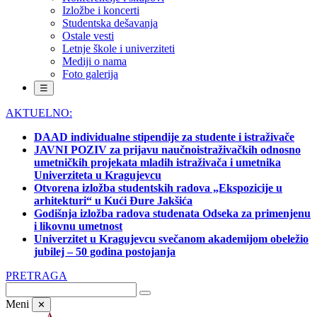
Izložbe i koncerti
Studentska dešavanja
Ostale vesti
Letnje škole i univerziteti
Mediji o nama
Foto galerija
☰
AKTUELNO:
DAAD individualne stipendije za studente i istraživače
JAVNI POZIV za prijavu naučnoistraživačkih odnosno
umetničkih projekata mladih istraživača i umetnika
Univerziteta u Kragujevcu
Otvorena izložba studentskih radova „Ekspozicije u
arhitekturi“ u Kući Đure Jakšića
Godišnja izložba radova studenata Odseka za primenjenu
i likovnu umetnost
Univerzitet u Kragujevcu svečanom akademijom obeležio
jubilej – 50 godina postojanja
PRETRAGA
Meni
✕