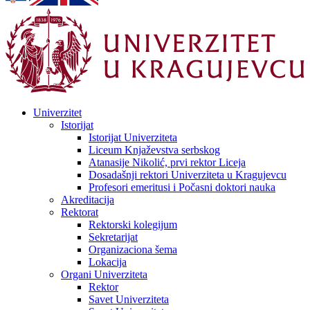
Univerzitet
Istorijat
Istorijat Univerziteta
Liceum Knjaževstva serbskog
Atanasije Nikolić, prvi rektor Liceja
Dosadašnji rektori Univerziteta u Kragujevcu
Profesori emeritusi i Počasni doktori nauka
Akreditacija
Rektorat
Rektorski kolegijum
Sekretarijat
Organizaciona šema
Lokacija
Organi Univerziteta
Rektor
Savet Univerziteta