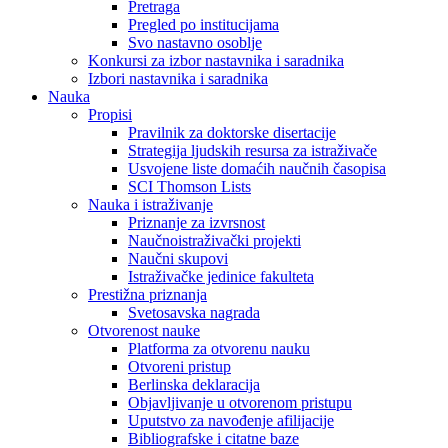
Pretraga
Pregled po institucijama
Svo nastavno osoblje
Konkursi za izbor nastavnika i saradnika
Izbori nastavnika i saradnika
Nauka
Propisi
Pravilnik za doktorske disertacije
Strategija ljudskih resursa za istraživače
Usvojene liste domaćih naučnih časopisa
SCI Thomson Lists
Nauka i istraživanje
Priznanje za izvrsnost
Naučnoistraživački projekti
Naučni skupovi
Istraživačke jedinice fakulteta
Prestižna priznanja
Svetosavska nagrada
Otvorenost nauke
Platforma za otvorenu nauku
Otvoreni pristup
Berlinska deklaracija
Objavljivanje u otvorenom pristupu
Uputstvo za navođenje afilijacije
Bibliografske i citatne baze