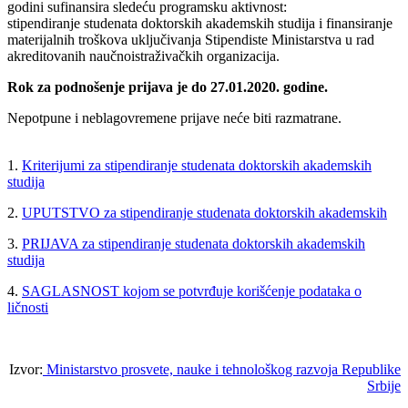
godini sufinansira sledeću programsku aktivnost:
stipendiranje studenata doktorskih akademskih studija i finansiranje
materijalnih troškova uključivanja Stipendiste Ministarstva u rad
akreditovanih naučnoistraživačkih organizacija.
Rok za podnošenje prijava je do 27.01.2020. godine.
Nepotpune i neblagovremene prijave neće biti razmatrane.
1.
Kriterijumi za stipendiranje studenata doktorskih akademskih
studija
2.
UPUTSTVO za stipendiranje studenata doktorskih akademskih
3.
PRIJAVA za stipendiranje studenata doktorskih akademskih
studija
4.
SAGLASNOST kojom se potvrđuje korišćenje podataka o
ličnosti
Izvor:
Ministarstvo prosvete, nauke i tehnološkog razvoja Republike
Srbije