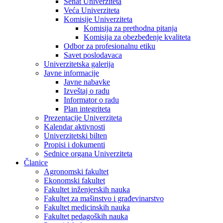
Senat Univerziteta
Veća Univerziteta
Komisije Univerziteta
Komisija za prethodna pitanja
Komisija za obezbeđenje kvaliteta
Odbor za profesionalnu etiku
Savet poslodavaca
Univerzitetska galerija
Javne informacije
Javne nabavke
Izveštaj o radu
Informator o radu
Plan integriteta
Prezentacije Univerziteta
Kalendar aktivnosti
Univerzitetski bilten
Propisi i dokumenti
Sednice organa Univerziteta
Članice
Agronomski fakultet
Ekonomski fakultet
Fakultet inženjerskih nauka
Fakultet za mašinstvo i građevinarstvo
Fakultet medicinskih nauka
Fakultet pedagoških nauka