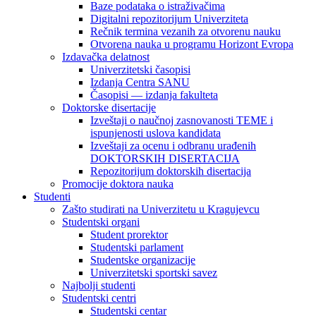
Baze podataka o istraživačima
Digitalni repozitorijum Univerziteta
Rečnik termina vezanih za otvorenu nauku
Otvorena nauka u programu Horizont Evropa
Izdavačka delatnost
Univerzitetski časopisi
Izdanja Centra SANU
Časopisi — izdanja fakulteta
Doktorske disertacije
Izveštaji o naučnoj zasnovanosti TEME i
ispunjenosti uslova kandidata
Izveštaji za ocenu i odbranu urađenih
DOKTORSKIH DISERTACIJA
Repozitorijum doktorskih disertacija
Promocije doktora nauka
Studenti
Zašto studirati na Univerzitetu u Kragujevcu
Studentski organi
Student prorektor
Studentski parlament
Studentske organizacije
Univerzitetski sportski savez
Najbolji studenti
Studentski centri
Studentski centar