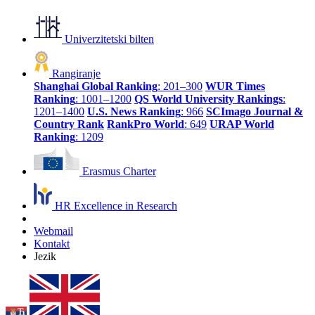
Univerzitetski bilten
Rangiranje
Shanghai Global Ranking
: 201–300
WUR Times
Ranking
: 1001–1200
QS World University Rankings
:
1201–1400
U.S. News Ranking
: 966
SCImago Journal &
Country Rank
RankPro World
: 649
URAP World
Ranking
: 1209
Erasmus Charter
HR Excellence in Research
Webmail
Kontakt
Jezik