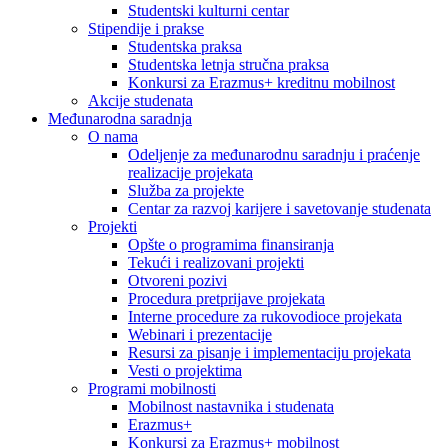
Studentski kulturni centar
Stipendije i prakse
Studentska praksa
Studentska letnja stručna praksa
Konkursi za Erazmus+ kreditnu mobilnost
Akcije studenata
Međunarodna saradnja
O nama
Odeljenje za međunarodnu saradnju i praćenje
realizacije projekata
Služba za projekte
Centar za razvoj karijere i savetovanje studenata
Projekti
Opšte o programima finansiranja
Tekući i realizovani projekti
Otvoreni pozivi
Procedura pretprijave projekata
Interne procedure za rukovodioce projekata
Webinari i prezentacije
Resursi za pisanje i implementaciju projekata
Vesti o projektima
Programi mobilnosti
Mobilnost nastavnika i studenata
Erazmus+
Konkursi za Erazmus+ mobilnost