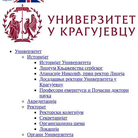
Универзитет
Историјат
Историјат Универзитета
Лицеум Књажевства сербског
Атанасије Николић, први ректор Лицеја
Досадашњи ректори Универзитета у
Крагујевцу
Професори емеритуси и Почасни доктори
наука
Акредитација
Ректорат
Ректорски колегијум
Секретаријат
Организациона шема
Локација
Органи Универзитета