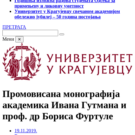
Годишња изложба радова студената Одсека за
примењену и ликовну уметност
Универзитет у Крагујевцу свечаном академијом
обележио јубилеј – 50 година постојања
ПРЕТРАГА
Мени
✕
Промовисана монографија
академика Ивана Гутмана и
проф. др Бориса Фуртуле
19.11.2019.