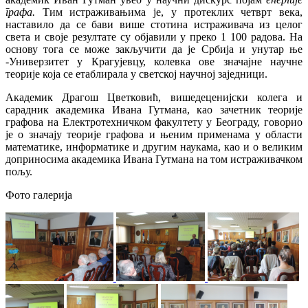
графа.
Тим истраживањима је, у протеклих четврт века,
наставило да се бави више стотина истраживача из целог
света и своје резултате су објавили у преко 1 100 радова. На
основу тога се може закључити да је Србија и унутар ње
-Универзитет у Крагујевцу, колевка ове значајне научне
теорије која се етаблирала у светској научној заједници.
Академик Драгош Цветковић, вишедеценијски колега и
сарадник академика Ивана Гутмана, као зачетник теорије
графова на Електротехничком факултету у Београду, говорио
је о значају теорије графова и њеним применама у области
математике, информатике и другим наукама, као и о великим
доприносима академика Ивана Гутмана на том истраживачком
пољу.
Фото галерија