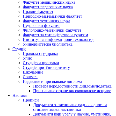
Факултет медицинских наука
Факултет педагошких наука
Правни факултет
Природно-математички факултет
Факултет техничких наука
Педагошки факултет
Филолошко-уметнички факултет
Факултет за хотелијерство и туризам
Институт за информационе технологије
Универзитетска библиотека
Студије
Правила студирања
Упис
Студијски програми
Студије при Универзитету
Школарине
Coursera
Издавање и признавање диплома
Провера веродостојности дипломе/података
Признавање стране високошколске исправе
Настава
Прописи
Документи за заснивање радног односа и
стицање звања наставника
Документи који уређују научне, уметничке,