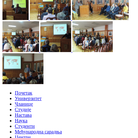
Почетак
Универзитет
Чланице
Студије
Настава
Наука
Студенти
Међународна сарадња
Центри