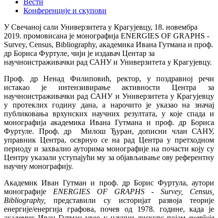
Вести
Конференције и скупови
У Свечаној сали Универзитета у Крагујевцу, 18. новембра
2019. промовисана је монографија ENERGIES OF GRAPHS -
Survey, Census, Bibliography, академика Ивана Гутмана и проф.
др Бориса Фуртуле, чији је издавач Центар за
научноистраживачки рад САНУ и Универзитета у Крагујевцу.
Проф. др Ненад Филиповић, ректор, у поздравној речи
истакао је интензивирање активности Центра за
научноистраживачки рад САНУ и Универзитета у Крагујевцу
у протеклих годину дана, а нарочито је указао на значај
публиковања врхунских научних резултата, у које спада и
монографија академика Ивана Гутмана и проф. др Бориса
Фуртуле. Проф. др Милош Ђуран, дописни члан САНУ,
управник Центра, осврнуо се на рад Центра у претходном
периоду и захвалио ауторима монографије на почасти коју су
Центру указали уступајући му за објављивање ову референтну
научну монографију.
Академик Иван Гутман и проф. др Борис Фуртула, аутори
монографије
ENERGIES OF GRAPHS - Survey, Census,
Bibliography
,
представили су историјат развоја теорије
енергије/енергија графова, почев од 1978. године, када је
академик Иван Гутман увео у научни дискурс појам
енергије