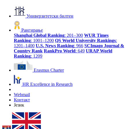
Универзитетски билтен
Рангирање
Shanghai Global Ranking
: 201–300
WUR Times
Ranking
: 1001–1200
QS World University Rankings
:
1201–1400
U.S. News Ranking
: 966
SCImago Journal &
Country Rank
RankPro World
: 649
URAP World
Ranking
: 1209
Erasmus Charter
HR Excellence in Research
Webmail
Контакт
Језик