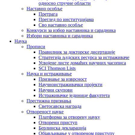
односно стручне области
Наставно особље
Претрага
Преглед по институцијама
Сво наставно особље
Конкурси за избор наставника и сарадника
Избори наставника и сарадника
Наука
Прописи
Правилник за докторске дисертације
Стратегија људских ресурса за истраживаче
Усвојене листе домаћих научних часописа
SCI Thomson Lists
Наука и истраживање
Признање за изврсност
Научноистраживачки пројекти
Научни скупови
Истраживачке јединице факултета
Престижна признања
Светосавска награда
Отвореност науке
Платформа за отворену науку
Отворени приступ
Берлинска декларација
Објављивање у отвореном приступу