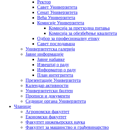
Ректор
Савет Универзитета
Сенат Универзитета
Већа Универзитета
Комисије Универзитета
Комисија за претходна питања
Комисија за обезбеђење квалитета
Одбор за професионалну етику
Савет послодаваца
Универзитетска галерија
Јавне информације
Јавне набавке
Извештај о раду
Информатор о раду
План интегритета
Презентације Универзитета
Календар активности
Универзитетски билтен
Прописи и документи
Седнице органа Универзитета
Чланице
Агрономски факултет
Економски факултет
Факултет инжењерских наука
Факултет за машинство и грађевинарство