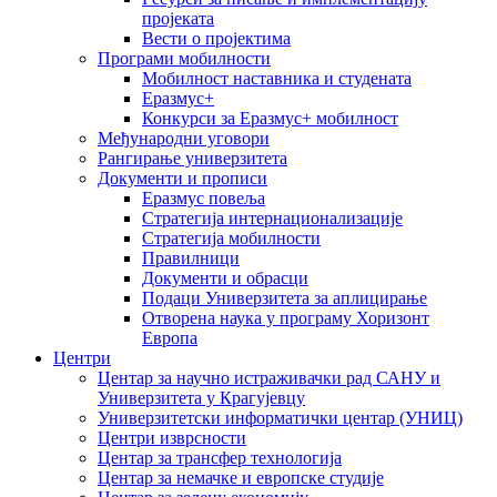
пројеката
Вести о пројектима
Програми мобилности
Мобилност наставника и студената
Еразмус+
Конкурси за Еразмус+ мобилност
Међународни уговори
Рангирање универзитета
Документи и прописи
Еразмус повеља
Стратегија интернационализације
Стратегија мобилности
Правилници
Документи и обрасци
Подаци Универзитета за аплицирање
Отворена наука у програму Хоризонт
Европа
Центри
Центар за научно истраживачки рад САНУ и
Универзитета у Крагујевцу
Универзитетски информатички центар (УНИЦ)
Центри изврсности
Центар за трансфер технологија
Центар за немачке и европске студије