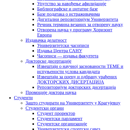
Упутство за навођење афилијације
Библиографске и цитатне базе
Базе података о истраживачима
Дигитални репозиторијум Универзитета
Рeчник термина везаних за отворену науку
Отворена наука у програму Хоризонт
Европа
Издавачка делатност
Универзитетски часописи
Издања Центра САНУ
Часописи — издања факултета
Докторске дисертације
Извештаји о научној заснованости ТЕМЕ и
испуњености услова кандидата
Извештаји за оцену и одбрану урађених
ДОКТОРСКИХ ДИСЕРТАЦИЈА
Репозиторијум докторских дисертација
Промоције доктора наука
Студенти
Зашто студирати на Универзитету у Крагујевцу
Студентски органи
Студент проректор
Студентски парламент
Студентске организације
Универзитетски спортски савез