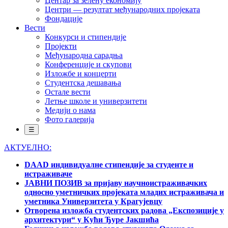
Центар за зелену економију
Центри — резултат међународних пројеката
Фондације
Вести
Конкурси и стипендије
Пројекти
Међународна сарадња
Конференције и скупови
Изложбе и концерти
Студентска дешавања
Остале вести
Летње школе и универзитети
Медији о нама
Фото галерија
☰
АКТУЕЛНО:
DAAD индивидуалне стипендије за студенте и
истраживаче
ЈАВНИ ПОЗИВ за пријаву научноистраживачких
односно уметничких пројеката младих истраживача и
уметника Универзитета у Крагујевцу
Отворена изложба студентских радова „Експозиције у
архитектури“ у Кући Ђуре Јакшића