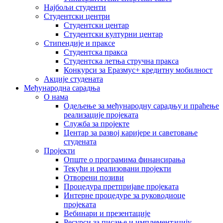
Најбољи студенти
Студентски центри
Студентски центар
Студентски културни центар
Стипендије и праксе
Студентска пракса
Студентска летња стручна пракса
Конкурси за Еразмус+ кредитну мобилност
Акције студената
Међународна сарадња
О нама
Одељење за међународну сарадњу и праћење
реализације пројеката
Служба за пројекте
Центар за развој каријере и саветовање
студената
Пројекти
Опште о програмима финансирања
Текући и реализовани пројекти
Отворени позиви
Процедура претпријаве пројеката
Интерне процедуре за руководиоце
пројеката
Вебинари и презентације
Ресурси за писање и имплементацију