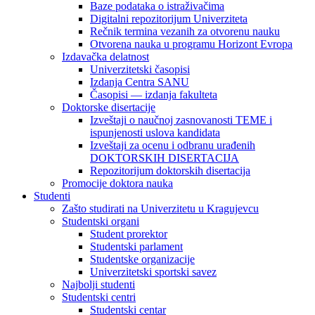
Baze podataka o istraživačima
Digitalni repozitorijum Univerziteta
Rečnik termina vezanih za otvorenu nauku
Otvorena nauka u programu Horizont Evropa
Izdavačka delatnost
Univerzitetski časopisi
Izdanja Centra SANU
Časopisi — izdanja fakulteta
Doktorske disertacije
Izveštaji o naučnoj zasnovanosti TEME i
ispunjenosti uslova kandidata
Izveštaji za ocenu i odbranu urađenih
DOKTORSKIH DISERTACIJA
Repozitorijum doktorskih disertacija
Promocije doktora nauka
Studenti
Zašto studirati na Univerzitetu u Kragujevcu
Studentski organi
Student prorektor
Studentski parlament
Studentske organizacije
Univerzitetski sportski savez
Najbolji studenti
Studentski centri
Studentski centar