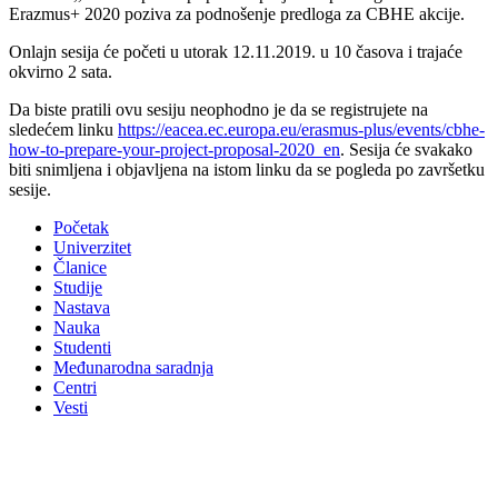
Erazmus+ 2020 poziva za podnošenje predloga za CBHE akcije.
Onlajn sesija će početi u utorak 12.11.2019. u 10 časova i trajaće
okvirno 2 sata.
Da biste pratili ovu sesiju neophodno je da se registrujete na
sledećem linku
https://eacea.ec.europa.eu/erasmus-plus/events/cbhe-
how-to-prepare-your-project-proposal-2020_en
. Sesija će svakako
biti snimljena i objavljena na istom linku da se pogleda po završetku
sesije.
Početak
Univerzitet
Članice
Studije
Nastava
Nauka
Studenti
Međunarodna saradnja
Centri
Vesti