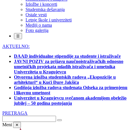
Izložbe i koncerti
Studentska dešavanja
Ostale vesti
Letnje škole i univerziteti
Mediji o nama
Foto galerija
☰
AKTUELNO:
DAAD individualne stipendije za studente i istraživače
JAVNI POZIV za prijavu naučnoistraživačkih odnosno
umetničkih projekata mladih istraživača i umetnika
Univerziteta u Kragujevcu
Otvorena izložba studentskih radova „Ekspozicije u
arhitekturi“ u Kući Đure Jakšića
Godišnja izložba radova studenata Odseka za primenjenu
i likovnu umetnost
Univerzitet u Kragujevcu svečanom akademijom obeležio
jubilej – 50 godina postojanja
PRETRAGA
Meni
✕