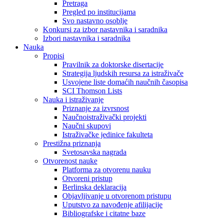
Pretraga
Pregled po institucijama
Svo nastavno osoblje
Konkursi za izbor nastavnika i saradnika
Izbori nastavnika i saradnika
Nauka
Propisi
Pravilnik za doktorske disertacije
Strategija ljudskih resursa za istraživače
Usvojene liste domaćih naučnih časopisa
SCI Thomson Lists
Nauka i istraživanje
Priznanje za izvrsnost
Naučnoistraživački projekti
Naučni skupovi
Istraživačke jedinice fakulteta
Prestižna priznanja
Svetosavska nagrada
Otvorenost nauke
Platforma za otvorenu nauku
Otvoreni pristup
Berlinska deklaracija
Objavljivanje u otvorenom pristupu
Uputstvo za navođenje afilijacije
Bibliografske i citatne baze