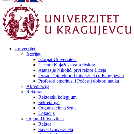
Univerzitet
Istorijat
Istorijat Univerziteta
Liceum Knjaževstva serbskog
Atanasije Nikolić, prvi rektor Liceja
Dosadašnji rektori Univerziteta u Kragujevcu
Profesori emeritusi i Počasni doktori nauka
Akreditacija
Rektorat
Rektorski kolegijum
Sekretarijat
Organizaciona šema
Lokacija
Organi Univerziteta
Rektor
Savet Univerziteta