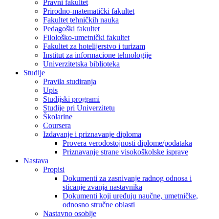
Pravni fakultet
Prirodno-matematički fakultet
Fakultet tehničkih nauka
Pedagoški fakultet
Filološko-umetnički fakultet
Fakultet za hotelijerstvo i turizam
Institut za informacione tehnologije
Univerzitetska biblioteka
Studije
Pravila studiranja
Upis
Studijski programi
Studije pri Univerzitetu
Školarine
Coursera
Izdavanje i priznavanje diploma
Provera verodostojnosti diplome/podataka
Priznavanje strane visokoškolske isprave
Nastava
Propisi
Dokumenti za zasnivanje radnog odnosa i
sticanje zvanja nastavnika
Dokumenti koji uređuju naučne, umetničke,
odnosno stručne oblasti
Nastavno osoblje