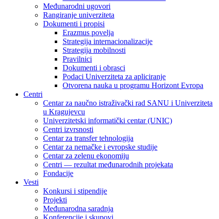
Međunarodni ugovori
Rangiranje univerziteta
Dokumenti i propisi
Erazmus povelja
Strategija internacionalizacije
Strategija mobilnosti
Pravilnici
Dokumenti i obrasci
Podaci Univerziteta za apliciranje
Otvorena nauka u programu Horizont Evropa
Centri
Centar za naučno istraživački rad SANU i Univerziteta
u Kragujevcu
Univerzitetski informatički centar (UNIC)
Centri izvrsnosti
Centar za transfer tehnologija
Centar za nemačke i evropske studije
Centar za zelenu ekonomiju
Centri — rezultat međunarodnih projekata
Fondacije
Vesti
Konkursi i stipendije
Projekti
Međunarodna saradnja
Konferencije i skupovi