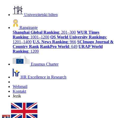
Univerzitetski bilten
Rangiranje
Shanghai Global Ranking
: 201–300
WUR Times
Ranking
: 1001–1200
QS World University Rankings
:
1201–1400
U.S. News Ranking
: 966
SCImago Journal &
Country Rank
RankPro World
: 649
URAP World
Ranking
: 1209
Erasmus Charter
HR Excellence in Research
Webmail
Kontakt
Jezik