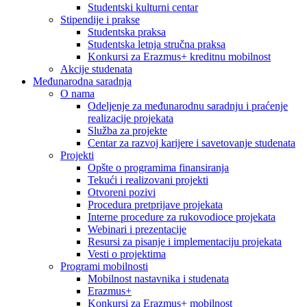
Studentski kulturni centar
Stipendije i prakse
Studentska praksa
Studentska letnja stručna praksa
Konkursi za Erazmus+ kreditnu mobilnost
Akcije studenata
Međunarodna saradnja
O nama
Odeljenje za međunarodnu saradnju i praćenje
realizacije projekata
Služba za projekte
Centar za razvoj karijere i savetovanje studenata
Projekti
Opšte o programima finansiranja
Tekući i realizovani projekti
Otvoreni pozivi
Procedura pretprijave projekata
Interne procedure za rukovodioce projekata
Webinari i prezentacije
Resursi za pisanje i implementaciju projekata
Vesti o projektima
Programi mobilnosti
Mobilnost nastavnika i studenata
Erazmus+
Konkursi za Erazmus+ mobilnost