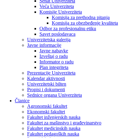
Senat Univerziteta
Veća Univerziteta
Komisije Univerziteta
Komisija za prethodna pitanja
Komisija za obezbeđenje kvaliteta
Odbor za profesionalnu etiku
Savet poslodavaca
Univerzitetska galerija
Javne informacije
Javne nabavke
Izveštaj o radu
Informator o radu
Plan integriteta
Prezentacije Univerziteta
Kalendar aktivnosti
Univerzitetski bilten
Propisi i dokumenti
Sednice organa Univerziteta
Članice
Agronomski fakultet
Ekonomski fakultet
Fakultet inženjerskih nauka
Fakultet za mašinstvo i građevinarstvo
Fakultet medicinskih nauka
Fakultet pedagoških nauka