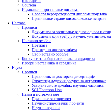
Школарине
Coursera
Издавање и признавање диплома
Провера веродостојности дипломе/података
Признавање стране високошколске исправе
Настава
Прописи
Документи за заснивање радног односа и сти
Документи који уређују научне, уметничке, о
Наставно особље
Претрага
Преглед по институцијама
Сво наставно особље
Конкурси за избор наставника и сарадника
Избори наставника и сарадника
Наука
Прописи
Правилник за докторске дисертације
Стратегија људских ресурса за истраживаче
Усвојене листе домаћих научних часописа
SCI Thomson Lists
Наука и истраживање
Признање за изврсност
Научноистраживачки пројекти
Научни скупови