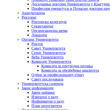
Досадашњи ректори Универзитета у Крагујев
Професори емеритуси и Почасни доктори нау
Акредитација
Ректорат
Ректорски колегијум
Секретаријат
Организациона шема
Локација
Органи Универзитета
Ректор
Савет Универзитета
Сенат Универзитета
Већа Универзитета
Комисије Универзитета
Комисија за претходна питања
Комисија за обезбеђење квалитета
Одбор за професионалну етику
Савет послодаваца
Универзитетска галерија
Јавне информације
Јавне набавке
Извештај о раду
Информатор о раду
План интегритета