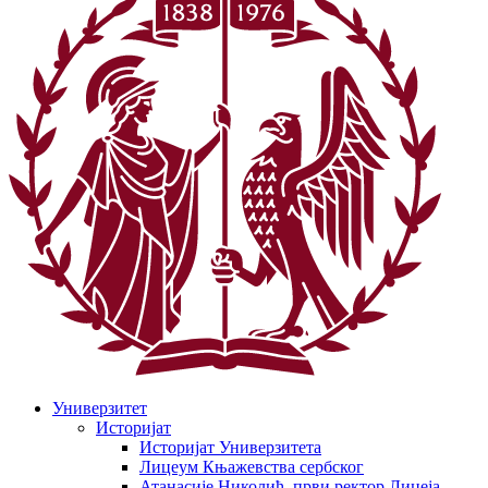
Универзитет
Историјат
Историјат Универзитета
Лицеум Књажевства сербског
Атанасије Николић, први ректор Лицеја