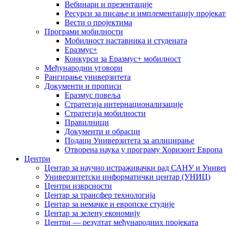
Вебинари и презентације
Ресурси за писање и имплементацију пројекат
Вести о пројектима
Програми мобилности
Мобилност наставника и студената
Еразмус+
Конкурси за Еразмус+ мобилност
Међународни уговори
Рангирање универзитета
Документи и прописи
Еразмус повеља
Стратегија интернационализације
Стратегија мобилности
Правилници
Документи и обрасци
Подаци Универзитета за аплицирање
Отворена наука у програму Хоризонт Европа
Центри
Центар за научно истраживачки рад САНУ и Универ
Универзитетски информатички центар (УНИЦ)
Центри изврсности
Центар за трансфер технологија
Центар за немачке и европске студије
Центар за зелену економију
Центри — резултат међународних пројеката