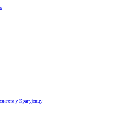
а
зитета у Крагујевцу