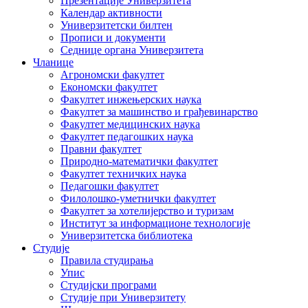
Презентације Универзитета
Календар активности
Универзитетски билтен
Прописи и документи
Седнице органа Универзитета
Чланице
Агрономски факултет
Економски факултет
Факултет инжењерских наука
Факултет за машинство и грађевинарство
Факултет медицинских наука
Факултет педагошких наука
Правни факултет
Природно-математички факултет
Факултет техничких наука
Педагошки факултет
Филолошко-уметнички факултет
Факултет за хотелијерство и туризам
Институт за информационе технологије
Универзитетска библиотека
Студије
Правила студирања
Упис
Студијски програми
Студије при Универзитету