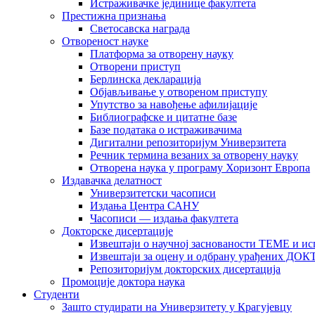
Истраживачке јединице факултета
Престижна признања
Светосавска награда
Отвореност науке
Платформа за отворену науку
Отворени приступ
Берлинска декларација
Објављивање у отвореном приступу
Упутство за навођење афилијације
Библиографске и цитатне базе
Базе података о истраживачима
Дигитални репозиторијум Универзитета
Рeчник термина везаних за отворену науку
Отворена наука у програму Хоризонт Европа
Издавачка делатност
Универзитетски часописи
Издања Центра САНУ
Часописи — издања факултета
Докторске дисертације
Извештаји о научној заснованости ТЕМЕ и ис
Извештаји за оцену и одбрану урађених
Репозиторијум докторских дисертација
Промоције доктора наука
Студенти
Зашто студирати на Универзитету у Крагујевцу