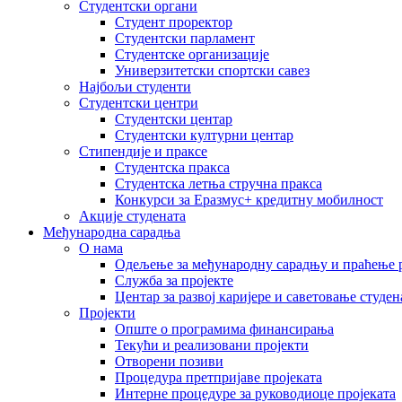
Студентски органи
Студент проректор
Студентски парламент
Студентске организације
Универзитетски спортски савез
Најбољи студенти
Студентски центри
Студентски центар
Студентски културни центар
Стипендије и праксе
Студентска пракса
Студентска летња стручна пракса
Конкурси за Еразмус+ кредитну мобилност
Акције студената
Међународна сарадња
О нама
Одељење за међународну сарадњу и праћење р
Служба за пројекте
Центар за развој каријере и саветовање студен
Пројекти
Опште о програмима финансирања
Текући и реализовани пројекти
Отворени позиви
Процедура претпријаве пројеката
Интерне процедуре за руководиоце пројеката