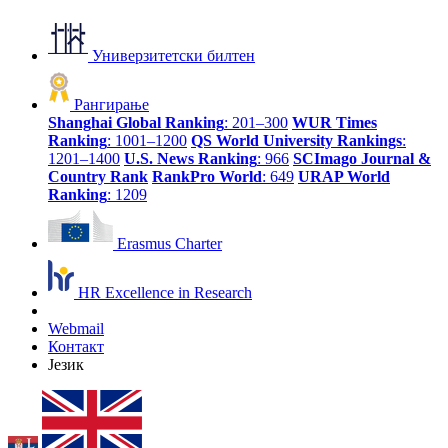
Универзитетски билтен
Рангирање
Shanghai Global Ranking
: 201–300
WUR Times
Ranking
: 1001–1200
QS World University Rankings
:
1201–1400
U.S. News Ranking
: 966
SCImago Journal &
Country Rank
RankPro World
: 649
URAP World
Ranking
: 1209
Erasmus Charter
HR Excellence in Research
Webmail
Контакт
Језик