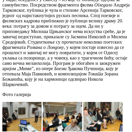
самоубиство. Посредством фрагмента филма
Огледало
Андреја
Тарковског, публика је чула и стихове Арсенија Тарковског,
једног од најистакнутијих руских песника. Спој поезије и
филмских кадрова приближио је публици велику драму 20.
века: потрагу за домом и потрагу за оцем. Да ни у
приповедању Милоша Црњанског нема искуства среће, да је
завичај недоступан, приказале су Јасмина Николић и Милена
Средојевић. Студенткиње су прочитале неколико поетских
фрагмената
Романа о Лондону
, у којем постаје извесно да се
прошлост и завичај не могу повратити, у којем се Одисеј
уклања са позорнице, а у човеку, као у трагичном бићу, остаје
само вечна меланхолија. Програм је обогаћен и заокружен
аријом „Мими”, из опере
Боеми
Ђакома Пучинија, коју је
отпевала Маја Павковић, и композицијом
Токата
Зорана
Божанића, коју је на хармоници одсвирао Никола
Шаркочевић.
Фото галерија