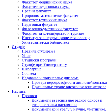
Факултет медицинских наука
Факултет педагошких наука
Правни факултет
Природно-математички факултет
Факултет техничких наука
Педагошки факултет
Филолошко-уметнички факултет
Факултет за хотелијерство и туризам
Институт за информационе технологије
Универзитетска библиотека
Студије
Правила студирања
Упис
Студијски програми
Студије при Универзитету
Школарине
Coursera
Издавање и признавање диплома
Провера веродостојности дипломе/података
Признавање стране високошколске исправе
Настава
Прописи
Документи за заснивање радног односа и
стицање звања наставника
Документи који уређују научне, уметничке,