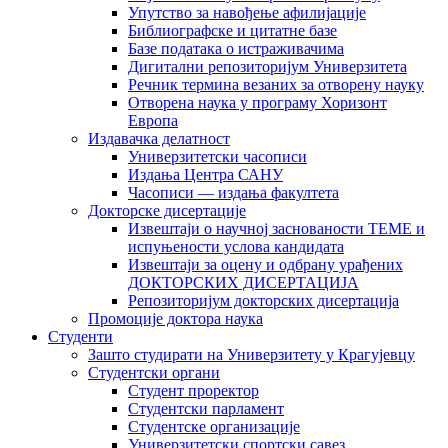
Упутство за навођење афилијације
Библиографске и цитатне базе
Базе података о истраживачима
Дигитални репозиторијум Универзитета
Рeчник термина везаних за отворену науку
Отворена наука у програму Хоризонт
Европа
Издавачка делатност
Универзитетски часописи
Издања Центра САНУ
Часописи — издања факултета
Докторске дисертације
Извештаји о научној заснованости ТЕМЕ и
испуњености услова кандидата
Извештаји за оцену и одбрану урађених
ДОКТОРСКИХ ДИСЕРТАЦИЈА
Репозиторијум докторских дисертација
Промоције доктора наука
Студенти
Зашто студирати на Универзитету у Крагујевцу
Студентски органи
Студент проректор
Студентски парламент
Студентске организације
Универзитетски спортски савез