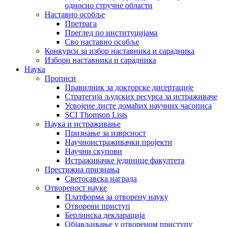
односно стручне области
Наставно особље
Претрага
Преглед по институцијама
Сво наставно особље
Конкурси за избор наставника и сарадника
Избори наставника и сарадника
Наука
Прописи
Правилник за докторске дисертације
Стратегија људских ресурса за истраживаче
Усвојене листе домаћих научних часописа
SCI Thomson Lists
Наука и истраживање
Признање за изврсност
Научноистраживачки пројекти
Научни скупови
Истраживачке јединице факултета
Престижна признања
Светосавска награда
Отвореност науке
Платформа за отворену науку
Отворени приступ
Берлинска декларација
Објављивање у отвореном приступу