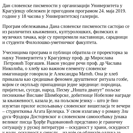
Дан словенске писмености у организацији Универзитета у
Крагујевцу обележен је пригодним програмом 24. маја 2019.
године у 18 часова у Универзитетској галерији.
Програм обележавања Дана словенске писмености састојао се
из различитих књижевних, културолошких, филмских и
музичких тачака, које су припремили наставници, сарадници
и студенти Филолошко-уметничког факултета.
Учесницима програма и публици обратила се проректорка за
науку Универзитета у Крагујевцу проф. др Мирослава
Петровић Торгашев. Након уводне речи проф. др Часлава
Николића, о хлебу као важном елементу словенске
имагинације говорила је Александра Матић. Она је хлеб
приказала као средишњи феномен друштвеног ритуала гозбе,
којим се окупљају припадници једне заједнице: породица,
пријатељи, суседи, народ. Песму „Ништа двапут” пољске
песникиње Виславе Шимборске, добитнице Нобелове награде
за књижевност, казала је, на пољском језику – што је био
изузетан прилог испољавању словенског вишегласја те вечери
– студенткиња Агата Бјелецка. У свом излагању о роману
Зли
дуси
Фјодора Достојевског и словенском самоосећању јунака
великог писца Ђорђе Радовановић представио је граничну
ситуацију у руској литератури – оскудност у храни, оскудност
у нади, оскудност у смислу – из које се обликује одлука за