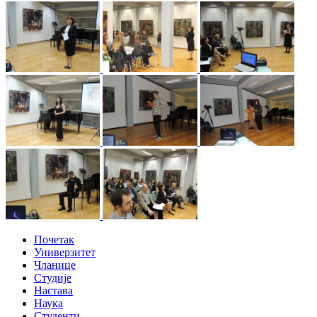
Почетак
Универзитет
Чланице
Студије
Настава
Наука
Студенти