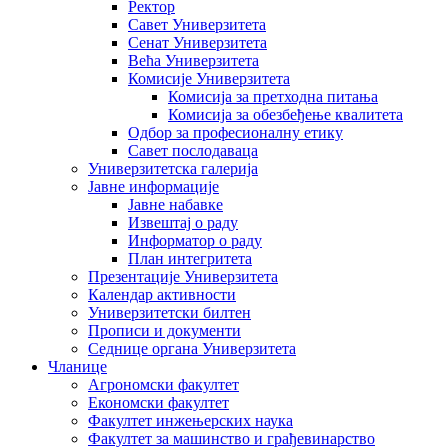
Ректор
Савет Универзитета
Сенат Универзитета
Већа Универзитета
Комисије Универзитета
Комисија за претходна питања
Комисија за обезбеђење квалитета
Одбор за професионалну етику
Савет послодаваца
Универзитетска галерија
Јавне информације
Јавне набавке
Извештај о раду
Информатор о раду
План интегритета
Презентације Универзитета
Календар активности
Универзитетски билтен
Прописи и документи
Седнице органа Универзитета
Чланице
Агрономски факултет
Економски факултет
Факултет инжењерских наука
Факултет за машинство и грађевинарство