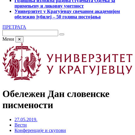
Годишња изложба радова студената Одсека за
примењену и ликовну уметност
Универзитет у Крагујевцу свечаном академијом
обележио јубилеј – 50 година постојања
ПРЕТРАГА
Мени
✕
Обележен Дан словенске
писмености
27.05.2019.
Вести
Конференције и скупови