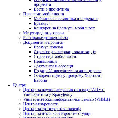
пројеката
Вести о пројектима
Програми мобилности
Мобилност наставника и студената
Еразмус+
Конкурси за Еразмус+ мобилност
Међународни уговори
Рангирање универзитета
Документи и прописи
Еразмус повеља
Стратегија интернационализације
Стратегија мобилности
Правилници
Документи и обрасци
Подаци Универзитета за аплицирање
Отворена наука у програму Хоризонт
Европа
Центри
Центар за научно истраживачки рад САНУ и
Универзитета у Крагујевцу
Универзитетски информатички центар (УНИЦ)
Центри изврсности
Центар за трансфер технологија
Центар за немачке и европске студије