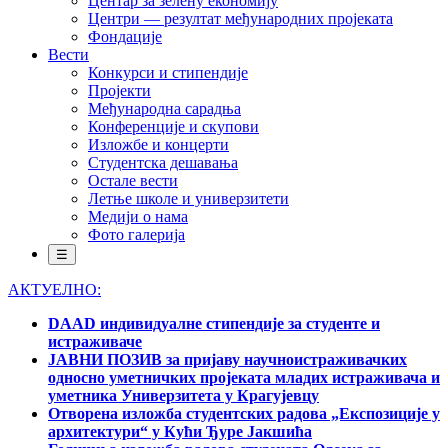
Центар за зелену економију
Центри — резултат међународних пројеката
Фондације
Вести
Конкурси и стипендије
Пројекти
Међународна сарадња
Конференције и скупови
Изложбе и концерти
Студентска дешавања
Остале вести
Летње школе и универзитети
Медији о нама
Фото галерија
☰
АКТУЕЛНО:
DAAD индивидуалне стипендије за студенте и
истраживаче
ЈАВНИ ПОЗИВ за пријаву научноистраживачких
односно уметничких пројеката младих истраживача и
уметника Универзитета у Крагујевцу
Отворена изложба студентских радова „Експозиције у
архитектури“ у Кући Ђуре Јакшића