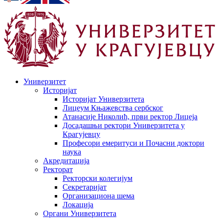
Универзитет
Историјат
Историјат Универзитета
Лицеум Књажевства сербског
Атанасије Николић, први ректор Лицеја
Досадашњи ректори Универзитета у
Крагујевцу
Професори емеритуси и Почасни доктори
наука
Акредитација
Ректорат
Ректорски колегијум
Секретаријат
Организациона шема
Локација
Органи Универзитета