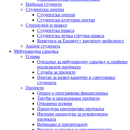
Најбољи студенти
Студентски центри
Студентски центар
Студентски културни центар
Стипендије и праксе
Студентска пракса
Студентска летња стручна пракса
Конкурси за Еразмус+ кредитну мобилност
Акције студената
Међународна сарадња
О нама
Одељење за међународну сарадњу и праћење
реализације пројеката
Служба за пројекте
Центар за развој каријере и саветовање
студената
Пројекти
Опште о програмима финансирања
Текући и реализовани пројекти
Отворени позиви
Процедура претпријаве пројеката
Интерне процедуре за руководиоце
пројеката
Вебинари и презентације
Ресурси за писање и имплементацију