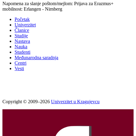
Napomena za slanje poštom/mejlom: Prijava za Erazmus+
mobilnost: Erlangen - Nirnberg
Početak
Univerzitet
Članice
Studije
Nastava
Nauka
Studenti
Međunarodna saradnja
Centri
Vesti
Copyright © 2009–2026
Univerzitet u Kragujevcu