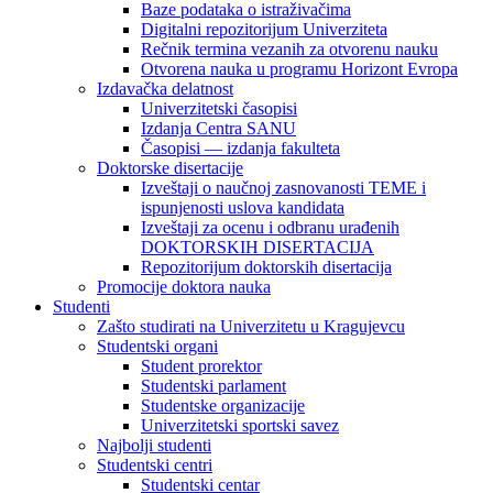
Baze podataka o istraživačima
Digitalni repozitorijum Univerziteta
Rečnik termina vezanih za otvorenu nauku
Otvorena nauka u programu Horizont Evropa
Izdavačka delatnost
Univerzitetski časopisi
Izdanja Centra SANU
Časopisi — izdanja fakulteta
Doktorske disertacije
Izveštaji o naučnoj zasnovanosti TEME i
ispunjenosti uslova kandidata
Izveštaji za ocenu i odbranu urađenih
DOKTORSKIH DISERTACIJA
Repozitorijum doktorskih disertacija
Promocije doktora nauka
Studenti
Zašto studirati na Univerzitetu u Kragujevcu
Studentski organi
Student prorektor
Studentski parlament
Studentske organizacije
Univerzitetski sportski savez
Najbolji studenti
Studentski centri
Studentski centar