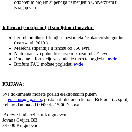
odobrenim brojem stipendija namenjenih Univerzitetu u
Kragujevcu.
Informacije o stipendiji i studijskom boravku:
Period mobilnosti: letnji semestar tekuće akademske godine
(mart – juli 2019.)
Mesečna stipendija u iznosu od 850 evra
Nadoknada za putne troškove u iznosu od 275 evra
Dodatne informacije za studente možete pogledati
ovde
Brošuru FAU možete pogledati
ovde
PRIJAVA:
Sva dokumenta možete poslati elektronskim putem
na
erasmus@kg.ac.rs
, poštom ili ih doneti lično u Rektorat (2. sprat)
radnim danima od 09:00 do 15:00 časova.
Adresa: Univerzitet u Kragujevcu
Jovana Cvijića BB
34 000 Kragujevac