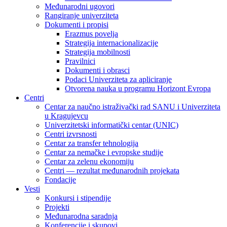
Međunarodni ugovori
Rangiranje univerziteta
Dokumenti i propisi
Erazmus povelja
Strategija internacionalizacije
Strategija mobilnosti
Pravilnici
Dokumenti i obrasci
Podaci Univerziteta za apliciranje
Otvorena nauka u programu Horizont Evropa
Centri
Centar za naučno istraživački rad SANU i Univerziteta
u Kragujevcu
Univerzitetski informatički centar (UNIC)
Centri izvrsnosti
Centar za transfer tehnologija
Centar za nemačke i evropske studije
Centar za zelenu ekonomiju
Centri — rezultat međunarodnih projekata
Fondacije
Vesti
Konkursi i stipendije
Projekti
Međunarodna saradnja
Konferencije i skupovi