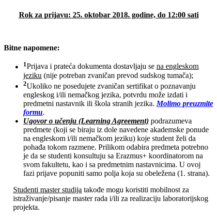
Rok za prijavu: 25. oktobar 2018. godine, do 12:00 sati
Bitne napomene:
1
Prijava i prateća dokumenta dostavljaju se
na engleskom
jeziku
(nije potreban zvaničan prevod sudskog tumača);
2
Ukoliko ne posedujete zvaničan sertifikat o poznavanju
engleskog i/ili nemačkog jezika, potvrdu može izdati i
predmetni nastavnik ili škola stranih jezika.
Molimo preuzmite
formu
.
Ugovor o učenju (Learning Agreement)
podrazumeva
predmete (koji se biraju iz dole navedene akademske ponude
na engleskom i/ili nemačkom jeziku) koje student želi da
pohađa tokom razmene. Prilikom odabira predmeta potrebno
je da se studenti konsultuju sa Erazmus+ koordinatorom na
svom fakultetu, kao i sa predmetnim nastavnicima. U ovoj
fazi prijave popuniti samo polja koja su obeležena (1. strana).
Studenti master studija
takođe mogu koristiti mobilnost za
istraživanje/pisanje master rada i/ili za realizaciju laboratorijskog
projekta.