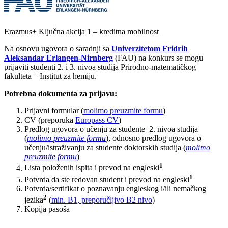
Erazmus+ Ključna akcija 1 – kreditna mobilnost
Na osnovu ugovora o saradnji sa
Univerzitetom Fridrih
Aleksandar Erlangen-Nirnberg
(FAU) na konkurs se mogu
prijaviti studenti 2. i 3. nivoa studija Prirodno-matematičkog
fakulteta – Institut za hemiju.
Potrebna dokumenta za prijavu:
Prijavni formular (
molimo preuzmite formu
)
CV (preporuka
Europass CV
)
Predlog ugovora o učenju za studente 2. nivoa studija
(
molimo preuzmite formu
), odnosno predlog ugovora o
učenju/istraživanju za studente doktorskih studija (
molimo
preuzmite formu
)
1
Lista položenih ispita i prevod na engleski
1
Potvrda da ste redovan student i prevod na engleski
Potvrda/sertifikat o poznavanju engleskog i/ili nemačkog
2
jezika
(
min. B1, preporučljivo B2 nivo
)
Kopija pasoša