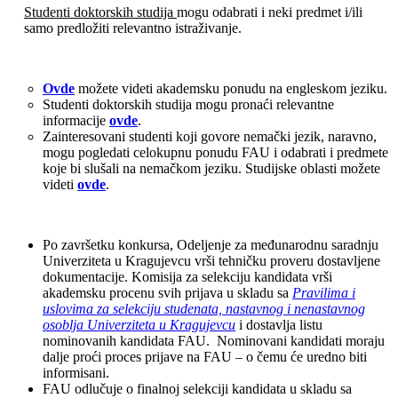
Studenti doktorskih studija
mogu odabrati i neki predmet i/ili
samo predložiti relevantno istraživanje.
Ovde
možete videti akademsku ponudu na engleskom jeziku.
Studenti doktorskih studija mogu pronaći relevantne
informacije
ovde
.
Zainteresovani studenti koji govore nemački jezik, naravno,
mogu pogledati celokupnu ponudu FAU i odabrati i predmete
koje bi slušali na nemačkom jeziku. Studijske oblasti možete
videti
ovde
.
Po završetku konkursa, Odeljenje za međunarodnu saradnju
Univerziteta u Kragujevcu vrši tehničku proveru dostavljene
dokumentacije. Komisija za selekciju kandidata vrši
akademsku procenu svih prijava u skladu sa
Pravilima i
uslovima za selekciju studenata, nastavnog i nenastavnog
osoblja Univerziteta u Kragujevcu
i dostavlja listu
nominovanih kandidata FAU. Nominovani kandidati moraju
dalje proći proces prijave na FAU – o čemu će uredno biti
informisani.
FAU odlučuje o finalnoj selekciji kandidata u skladu sa