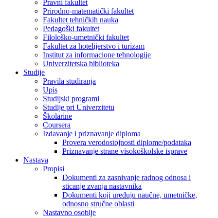
Pravni fakultet
Prirodno-matematički fakultet
Fakultet tehničkih nauka
Pedagoški fakultet
Filološko-umetnički fakultet
Fakultet za hotelijerstvo i turizam
Institut za informacione tehnologije
Univerzitetska biblioteka
Studije
Pravila studiranja
Upis
Studijski programi
Studije pri Univerzitetu
Školarine
Coursera
Izdavanje i priznavanje diploma
Provera verodostojnosti diplome/podataka
Priznavanje strane visokoškolske isprave
Nastava
Propisi
Dokumenti za zasnivanje radnog odnosa i
sticanje zvanja nastavnika
Dokumenti koji uređuju naučne, umetničke,
odnosno stručne oblasti
Nastavno osoblje