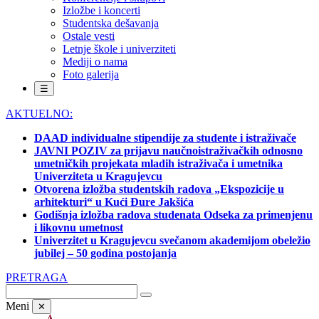
Izložbe i koncerti
Studentska dešavanja
Ostale vesti
Letnje škole i univerziteti
Mediji o nama
Foto galerija
☰
AKTUELNO:
DAAD individualne stipendije za studente i istraživače
JAVNI POZIV za prijavu naučnoistraživačkih odnosno
umetničkih projekata mladih istraživača i umetnika
Univerziteta u Kragujevcu
Otvorena izložba studentskih radova „Ekspozicije u
arhitekturi“ u Kući Đure Jakšića
Godišnja izložba radova studenata Odseka za primenjenu
i likovnu umetnost
Univerzitet u Kragujevcu svečanom akademijom obeležio
jubilej – 50 godina postojanja
PRETRAGA
Meni
✕