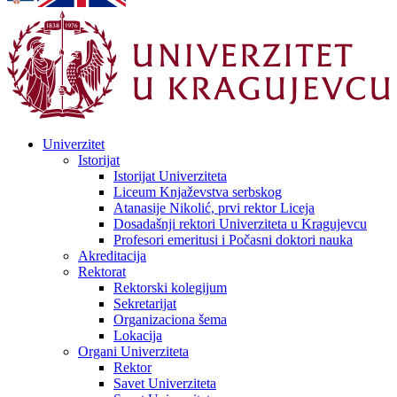
Univerzitet
Istorijat
Istorijat Univerziteta
Liceum Knjaževstva serbskog
Atanasije Nikolić, prvi rektor Liceja
Dosadašnji rektori Univerziteta u Kragujevcu
Profesori emeritusi i Počasni doktori nauka
Akreditacija
Rektorat
Rektorski kolegijum
Sekretarijat
Organizaciona šema
Lokacija
Organi Univerziteta
Rektor
Savet Univerziteta