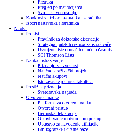
Pretraga
Pregled po institucijama
Svo nastavno osoblje
Konkursi za izbor nastavnika i saradnika
Izbori nastavnika i saradnika
Nauka
Propisi
Pravilnik za doktorske disertacije
Strategija ljudskih resursa za istraživače
Usvojene liste domaćih naučnih časopisa
SCI Thomson Lists
Nauka i istraživanje
Priznanje za izvrsnost
Naučnoistraživački projekti
Naučni skupovi
Istraživačke jedinice fakulteta
Prestižna priznanja
Svetosavska nagrada
Otvorenost nauke
Platforma za otvorenu nauku
Otvoreni pristup
Berlinska deklaracija
Objavljivanje u otvorenom pristupu
Uputstvo za navođenje afilijacije
Bibliografske i citatne baze