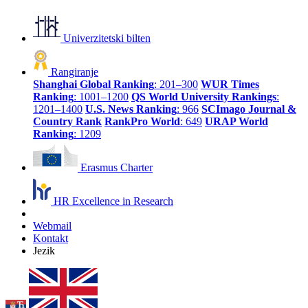
Univerzitetski bilten
Rangiranje
Shanghai Global Ranking
: 201–300
WUR Times
Ranking
: 1001–1200
QS World University Rankings
:
1201–1400
U.S. News Ranking
: 966
SCImago Journal &
Country Rank
RankPro World
: 649
URAP World
Ranking
: 1209
Erasmus Charter
HR Excellence in Research
Webmail
Kontakt
Jezik