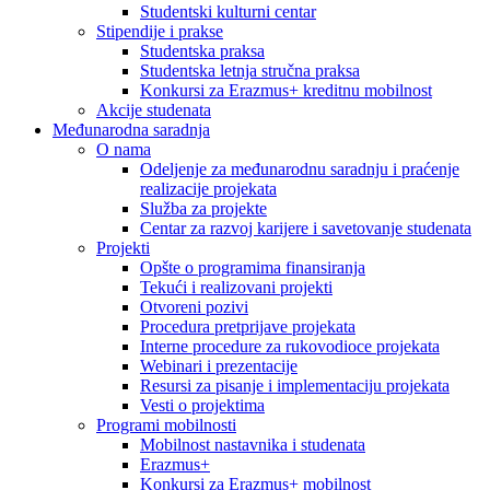
Studentski kulturni centar
Stipendije i prakse
Studentska praksa
Studentska letnja stručna praksa
Konkursi za Erazmus+ kreditnu mobilnost
Akcije studenata
Međunarodna saradnja
O nama
Odeljenje za međunarodnu saradnju i praćenje
realizacije projekata
Služba za projekte
Centar za razvoj karijere i savetovanje studenata
Projekti
Opšte o programima finansiranja
Tekući i realizovani projekti
Otvoreni pozivi
Procedura pretprijave projekata
Interne procedure za rukovodioce projekata
Webinari i prezentacije
Resursi za pisanje i implementaciju projekata
Vesti o projektima
Programi mobilnosti
Mobilnost nastavnika i studenata
Erazmus+
Konkursi za Erazmus+ mobilnost