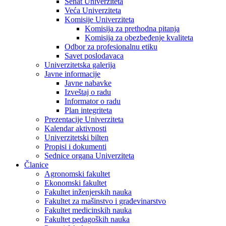
Senat Univerziteta
Veća Univerziteta
Komisije Univerziteta
Komisija za prethodna pitanja
Komisija za obezbeđenje kvaliteta
Odbor za profesionalnu etiku
Savet poslodavaca
Univerzitetska galerija
Javne informacije
Javne nabavke
Izveštaj o radu
Informator o radu
Plan integriteta
Prezentacije Univerziteta
Kalendar aktivnosti
Univerzitetski bilten
Propisi i dokumenti
Sednice organa Univerziteta
Članice
Agronomski fakultet
Ekonomski fakultet
Fakultet inženjerskih nauka
Fakultet za mašinstvo i građevinarstvo
Fakultet medicinskih nauka
Fakultet pedagoških nauka