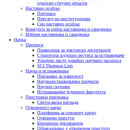
односно стручне области
Наставно особље
Претрага
Преглед по институцијама
Сво наставно особље
Конкурси за избор наставника и сарадника
Избори наставника и сарадника
Наука
Прописи
Правилник за докторске дисертације
Стратегија људских ресурса за истраживаче
Усвојене листе домаћих научних часописа
SCI Thomson Lists
Наука и истраживање
Признање за изврсност
Научноистраживачки пројекти
Научни скупови
Истраживачке јединице факултета
Престижна признања
Светосавска награда
Отвореност науке
Платформа за отворену науку
Отворени приступ
Берлинска декларација
Објављивање у отвореном приступу