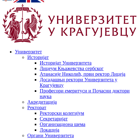
Универзитет
Историјат
Историјат Универзитета
Лицеум Књажевства сербског
Атанасије Николић, први ректор Лицеја
Досадашњи ректори Универзитета у
Крагујевцу
Професори емеритуси и Почасни доктори
наука
Акредитација
Ректорат
Ректорски колегијум
Секретаријат
Организациона шема
Локација
Органи Универзитета