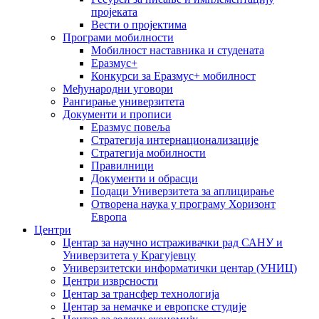
пројеката
Вести о пројектима
Програми мобилности
Мобилност наставника и студената
Еразмус+
Конкурси за Еразмус+ мобилност
Међународни уговори
Рангирање универзитета
Документи и прописи
Еразмус повеља
Стратегија интернационализације
Стратегија мобилности
Правилници
Документи и обрасци
Подаци Универзитета за аплицирање
Отворена наука у програму Хоризонт
Европа
Центри
Центар за научно истраживачки рад САНУ и
Универзитета у Крагујевцу
Универзитетски информатички центар (УНИЦ)
Центри изврсности
Центар за трансфер технологија
Центар за немачке и европске студије