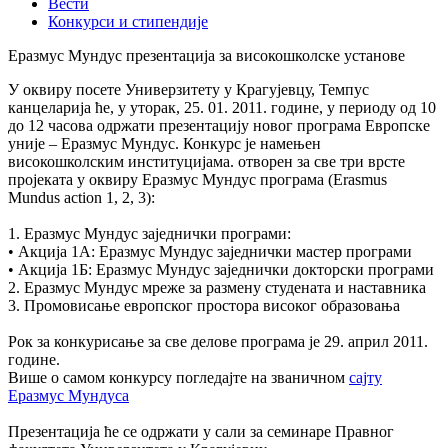
Вести
Конкурси и стипендије
Еразмус Мундус презентација за високошколске установе
У оквиру посете Универзитету у Крагујевцу, Темпус
канцеларија ће, у уторак, 25. 01. 2011. године, у периоду од 10
до 12 часова одржати презентацију новог програма Европске
уније – Еразмус Мундус. Конкурс је намењен
високошколским институцијама. отворен за све три врсте
пројеката у оквиру Еразмус Мундус програма (Erasmus
Mundus action 1, 2, 3):
1. Еразмус Мундус заједнички програми:
• Акција 1А: Еразмус Мундус заједнички мастер програми
• Акција 1Б: Еразмус Мундус заједнички докторски програми
2. Еразмус Мундус мреже за размену студената и наставника
3. Промовисање европског простора високог образовања
Рок за конкурисање за све делове програма је 29. април 2011.
године.
Више о самом конкурсу погледајте на званичном
сајту
Еразмус Мундуса
Презентација ће се одржати у сали за семинаре Правног