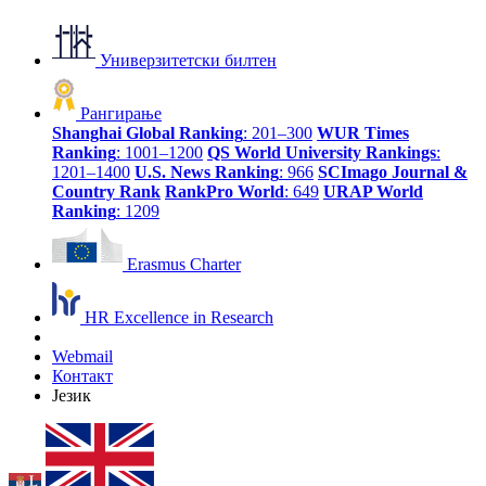
Универзитетски билтен
Рангирање
Shanghai Global Ranking
: 201–300
WUR Times
Ranking
: 1001–1200
QS World University Rankings
:
1201–1400
U.S. News Ranking
: 966
SCImago Journal &
Country Rank
RankPro World
: 649
URAP World
Ranking
: 1209
Erasmus Charter
HR Excellence in Research
Webmail
Контакт
Језик