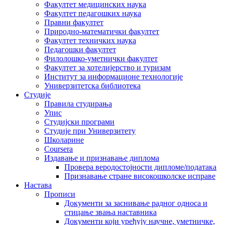
Факултет медицинских наука
Факултет педагошких наука
Правни факултет
Природно-математички факултет
Факултет техничких наука
Педагошки факултет
Филолошко-уметнички факултет
Факултет за хотелијерство и туризам
Институт за информационе технологије
Универзитетска библиотека
Студије
Правила студирања
Упис
Студијски програми
Студије при Универзитету
Школарине
Coursera
Издавање и признавање диплома
Провера веродостојности дипломе/података
Признавање стране високошколске исправе
Настава
Прописи
Документи за заснивање радног односа и
стицање звања наставника
Документи који уређују научне, уметничке,