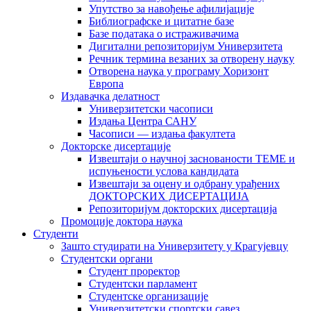
Упутство за навођење афилијације
Библиографске и цитатне базе
Базе података о истраживачима
Дигитални репозиторијум Универзитета
Рeчник термина везаних за отворену науку
Отворена наука у програму Хоризонт
Европа
Издавачка делатност
Универзитетски часописи
Издања Центра САНУ
Часописи — издања факултета
Докторске дисертације
Извештаји о научној заснованости ТЕМЕ и
испуњености услова кандидата
Извештаји за оцену и одбрану урађених
ДОКТОРСКИХ ДИСЕРТАЦИЈА
Репозиторијум докторских дисертација
Промоције доктора наука
Студенти
Зашто студирати на Универзитету у Крагујевцу
Студентски органи
Студент проректор
Студентски парламент
Студентске организације
Универзитетски спортски савез