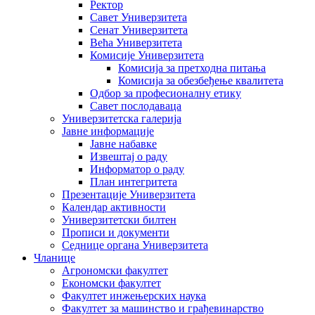
Ректор
Савет Универзитета
Сенат Универзитета
Већа Универзитета
Комисије Универзитета
Комисија за претходна питања
Комисија за обезбеђење квалитета
Одбор за професионалну етику
Савет послодаваца
Универзитетска галерија
Јавне информације
Јавне набавке
Извештај о раду
Информатор о раду
План интегритета
Презентације Универзитета
Календар активности
Универзитетски билтен
Прописи и документи
Седнице органа Универзитета
Чланице
Агрономски факултет
Економски факултет
Факултет инжењерских наука
Факултет за машинство и грађевинарство