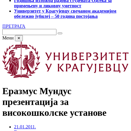
Годишња изложба радова студената Одсека за
примењену и ликовну уметност
Универзитет у Крагујевцу свечаном академијом
обележио јубилеј – 50 година постојања
ПРЕТРАГА
Мени
✕
Еразмус Мундус
презентација за
високошколске установе
21.01.2011.