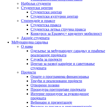
Најбољи студенти
Студентски центри
Студентски центар
Студентски културни центар
Стипендије и праксе
Студентска пракса
Студентска летња стручна пракса
Конкурси за Еразмус+ кредитну мобилност
Акције студената
Међународна сарадња
О нама
Одељење за међународну сарадњу и праћење
реализације пројеката
Служба за пројекте
Центар за развој каријере и саветовање
студената
Пројекти
Опште о програмима финансирања
Текући и реализовани пројекти
Отворени позиви
Процедура претпријаве пројеката
Интерне процедуре за руководиоце
пројеката
Вебинари и презентације
Ресурси за писање и имплементацију