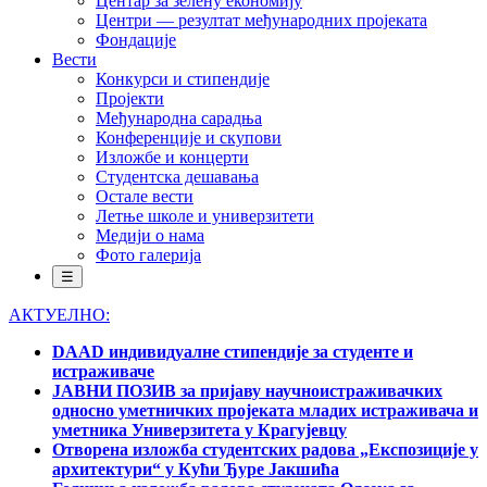
Центар за зелену економију
Центри — резултат међународних пројеката
Фондације
Вести
Конкурси и стипендије
Пројекти
Међународна сарадња
Конференције и скупови
Изложбе и концерти
Студентска дешавања
Остале вести
Летње школе и универзитети
Медији о нама
Фото галерија
☰
АКТУЕЛНО:
DAAD индивидуалне стипендије за студенте и
истраживаче
ЈАВНИ ПОЗИВ за пријаву научноистраживачких
односно уметничких пројеката младих истраживача и
уметника Универзитета у Крагујевцу
Отворена изложба студентских радова „Експозиције у
архитектури“ у Кући Ђуре Јакшића