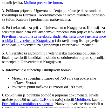
stranih jezika.
Molimo preuzmite formu
.
3. Prilikom pripreme Ugovora o učenju potrebno je da se studenti
konsultuju sa Erazmus+ koordinatorom na svom fakultetu, odnosno
sa šefom Katedre i predmetnim nastavnicima.
4. Po isteku roka za prijavu Univerzitetu u Kragujevcu, Komisija za
selekciju kandidata vrši akademsku procenu svih prijava u skladu sa
Pravilima i uslovima za selekciju studenata, nastavnog i nenastavnog
osoblja Univerziteta u Kragujevcu
i dostavlja rang listu prijavljenih
kandidata Univerzitetu za agronomiju i veterinarsku medicinu.
5. Univerzitet za agronomiju i veterinarsku medicinu odlučuje o
finalnoj selekciji kandidata u skladu sa odobrenim brojem stipendija
namenjenih Univerzitetu u Kragujevcu.
6. Informacije o stipendiji i studijskom boravku:
Mesečna stipendija u iznosu od 750 evra (za pokrivanje
troškova života)
Pokriveni putni troškovi (u iznosu od 180 evra)
Ukoliko vam je potrebna pomoć u pripremi dokumenata, savete
možete potražiti na sajtu
CzRk
-a u našoj sekciji
Mobilnost
, kao i u
Priručniku za mobilnost studenata
. Naravno, uvek ste dobrodošli u