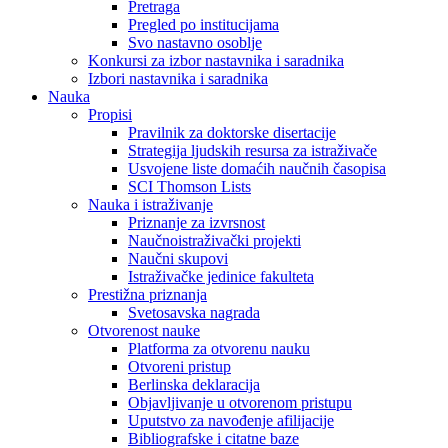
Pretraga
Pregled po institucijama
Svo nastavno osoblje
Konkursi za izbor nastavnika i saradnika
Izbori nastavnika i saradnika
Nauka
Propisi
Pravilnik za doktorske disertacije
Strategija ljudskih resursa za istraživače
Usvojene liste domaćih naučnih časopisa
SCI Thomson Lists
Nauka i istraživanje
Priznanje za izvrsnost
Naučnoistraživački projekti
Naučni skupovi
Istraživačke jedinice fakulteta
Prestižna priznanja
Svetosavska nagrada
Otvorenost nauke
Platforma za otvorenu nauku
Otvoreni pristup
Berlinska deklaracija
Objavljivanje u otvorenom pristupu
Uputstvo za navođenje afilijacije
Bibliografske i citatne baze