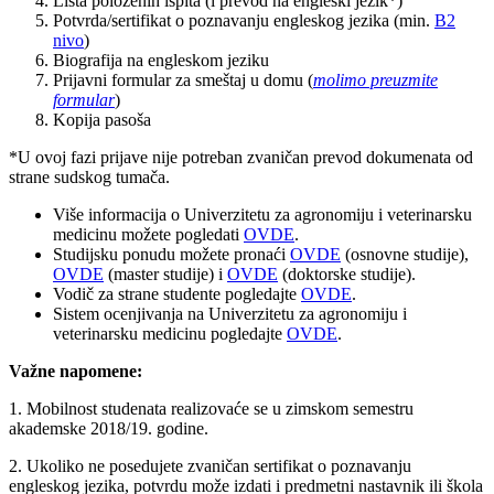
Lista položenih ispita (i prevod na engleski jezik*)
Potvrda/sertifikat o poznavanju engleskog jezika (min.
B2
nivo
)
Biografija na engleskom jeziku
Prijavni formular za smeštaj u domu (
molimo preuzmite
formular
)
Kopija pasoša
*U ovoj fazi prijave nije potreban zvaničan prevod dokumenata od
strane sudskog tumača.
Više informacija o Univerzitetu za agronomiju i veterinarsku
medicinu možete pogledati
OVDE
.
Studijsku ponudu možete pronaći
OVDE
(osnovne studije),
OVDE
(master studije) i
OVDE
(doktorske studije).
Vodič za strane studente pogledajte
OVDE
.
Sistem ocenjivanja na Univerzitetu za agronomiju i
veterinarsku medicinu pogledajte
OVDE
.
Važne napomene:
1. Mobilnost studenata realizovaće se u zimskom semestru
akademske 2018/19. godine.
2. Ukoliko ne posedujete zvaničan sertifikat o poznavanju
engleskog jezika, potvrdu može izdati i predmetni nastavnik ili škola