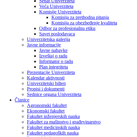
Senat Univerziteta
Veća Univerziteta
Komisije Univerziteta
Komisija za prethodna pitanja
Komisija za obezbeđenje kvaliteta
Odbor za profesionalnu etiku
Savet poslodavaca
Univerzitetska galerija
Javne informacije
Javne nabavke
Izveštaj o radu
Informator o radu
Plan integriteta
Prezentacije Univerziteta
Kalendar aktivnosti
Univerzitetski bilten
Propisi i dokumenti
Sednice organa Univerziteta
Članice
Agronomski fakultet
Ekonomski fakultet
Fakultet inženjerskih nauka
Fakultet za mašinstvo i građevinarstvo
Fakultet medicinskih nauka
Fakultet pedagoških nauka