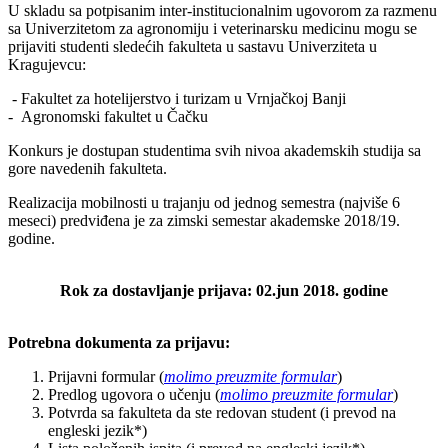
U skladu sa potpisanim inter-institucionalnim ugovorom za razmenu
sa Univerzitetom za agronomiju i veterinarsku medicinu mogu se
prijaviti studenti sledećih fakulteta u sastavu Univerziteta u
Kragujevcu:
- Fakultet za hotelijerstvo i turizam u Vrnjačkoj Banji
- Agronomski fakultet u Čačku
Konkurs je dostupan studentima svih nivoa akademskih studija sa
gore navedenih fakulteta.
Realizacija mobilnosti u trajanju od jednog semestra (najviše 6
meseci) predviđena je za zimski semestar akademske 2018/19.
godine.
Rok za dostavljanje prijava: 02.jun 2018. godine
Potrebna dokumenta za prijavu:
Prijavni formular (
molimo preuzmite formular
)
Predlog ugovora o učenju (
molimo preuzmite formular
)
Potvrda sa fakulteta da ste redovan student (i prevod na
engleski jezik*)