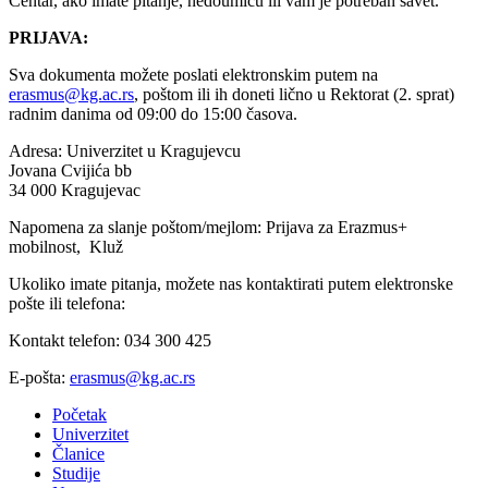
Centar, ako imate pitanje, nedoumicu ili vam je potreban savet.
PRIJAVA:
Sva dokumenta možete poslati elektronskim putem na
erasmus@kg.ac.rs
, poštom ili ih doneti lično u Rektorat (2. sprat)
radnim danima od 09:00 do 15:00 časova.
Adresa: Univerzitet u Kragujevcu
Jovana Cvijića bb
34 000 Kragujevac
Napomena za slanje poštom/mejlom: Prijava za Erazmus+
mobilnost, Kluž
Ukoliko imate pitanja, možete nas kontaktirati putem elektronske
pošte ili telefona:
Kontakt telefon: 034 300 425
E-pošta:
erasmus@kg.ac.rs
Početak
Univerzitet
Članice
Studije