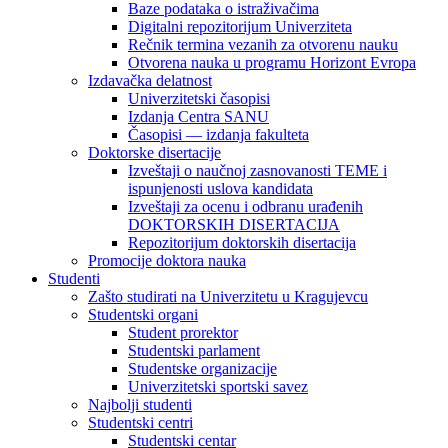
Baze podataka o istraživačima
Digitalni repozitorijum Univerziteta
Rečnik termina vezanih za otvorenu nauku
Otvorena nauka u programu Horizont Evropa
Izdavačka delatnost
Univerzitetski časopisi
Izdanja Centra SANU
Časopisi — izdanja fakulteta
Doktorske disertacije
Izveštaji o naučnoj zasnovanosti TEME i
ispunjenosti uslova kandidata
Izveštaji za ocenu i odbranu urađenih
DOKTORSKIH DISERTACIJA
Repozitorijum doktorskih disertacija
Promocije doktora nauka
Studenti
Zašto studirati na Univerzitetu u Kragujevcu
Studentski organi
Student prorektor
Studentski parlament
Studentske organizacije
Univerzitetski sportski savez
Najbolji studenti
Studentski centri
Studentski centar