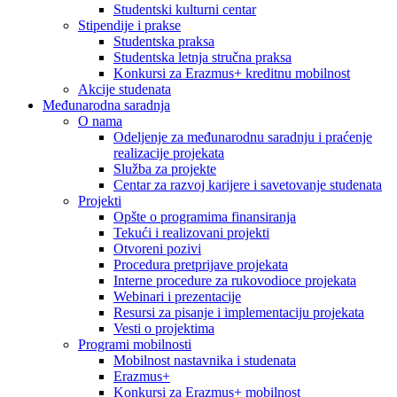
Studentski kulturni centar
Stipendije i prakse
Studentska praksa
Studentska letnja stručna praksa
Konkursi za Erazmus+ kreditnu mobilnost
Akcije studenata
Međunarodna saradnja
O nama
Odeljenje za međunarodnu saradnju i praćenje
realizacije projekata
Služba za projekte
Centar za razvoj karijere i savetovanje studenata
Projekti
Opšte o programima finansiranja
Tekući i realizovani projekti
Otvoreni pozivi
Procedura pretprijave projekata
Interne procedure za rukovodioce projekata
Webinari i prezentacije
Resursi za pisanje i implementaciju projekata
Vesti o projektima
Programi mobilnosti
Mobilnost nastavnika i studenata
Erazmus+
Konkursi za Erazmus+ mobilnost