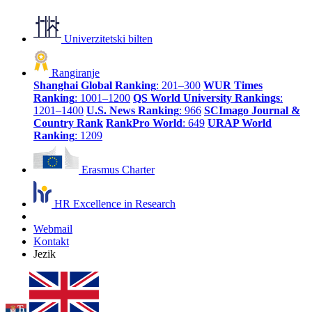
Univerzitetski bilten
Rangiranje
Shanghai Global Ranking
: 201–300
WUR Times
Ranking
: 1001–1200
QS World University Rankings
:
1201–1400
U.S. News Ranking
: 966
SCImago Journal &
Country Rank
RankPro World
: 649
URAP World
Ranking
: 1209
Erasmus Charter
HR Excellence in Research
Webmail
Kontakt
Jezik