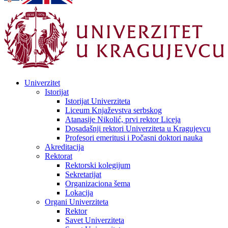
Univerzitet
Istorijat
Istorijat Univerziteta
Liceum Knjaževstva serbskog
Atanasije Nikolić, prvi rektor Liceja
Dosadašnji rektori Univerziteta u Kragujevcu
Profesori emeritusi i Počasni doktori nauka
Akreditacija
Rektorat
Rektorski kolegijum
Sekretarijat
Organizaciona šema
Lokacija
Organi Univerziteta
Rektor
Savet Univerziteta