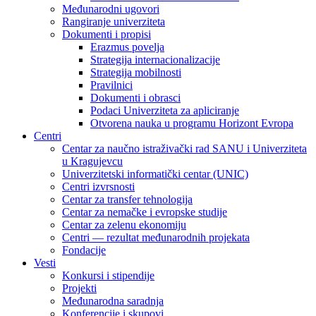
Međunarodni ugovori
Rangiranje univerziteta
Dokumenti i propisi
Erazmus povelja
Strategija internacionalizacije
Strategija mobilnosti
Pravilnici
Dokumenti i obrasci
Podaci Univerziteta za apliciranje
Otvorena nauka u programu Horizont Evropa
Centri
Centar za naučno istraživački rad SANU i Univerziteta
u Kragujevcu
Univerzitetski informatički centar (UNIC)
Centri izvrsnosti
Centar za transfer tehnologija
Centar za nemačke i evropske studije
Centar za zelenu ekonomiju
Centri — rezultat međunarodnih projekata
Fondacije
Vesti
Konkursi i stipendije
Projekti
Međunarodna saradnja
Konferencije i skupovi