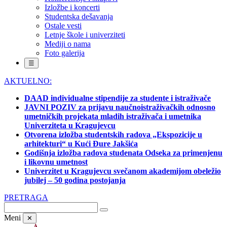
Izložbe i koncerti
Studentska dešavanja
Ostale vesti
Letnje škole i univerziteti
Mediji o nama
Foto galerija
☰
AKTUELNO:
DAAD individualne stipendije za studente i istraživače
JAVNI POZIV za prijavu naučnoistraživačkih odnosno
umetničkih projekata mladih istraživača i umetnika
Univerziteta u Kragujevcu
Otvorena izložba studentskih radova „Ekspozicije u
arhitekturi“ u Kući Đure Jakšića
Godišnja izložba radova studenata Odseka za primenjenu
i likovnu umetnost
Univerzitet u Kragujevcu svečanom akademijom obeležio
jubilej – 50 godina postojanja
PRETRAGA
Meni
✕