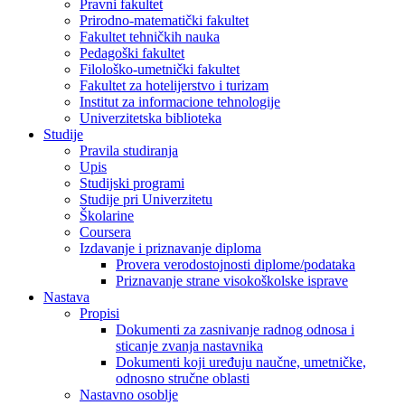
Pravni fakultet
Prirodno-matematički fakultet
Fakultet tehničkih nauka
Pedagoški fakultet
Filološko-umetnički fakultet
Fakultet za hotelijerstvo i turizam
Institut za informacione tehnologije
Univerzitetska biblioteka
Studije
Pravila studiranja
Upis
Studijski programi
Studije pri Univerzitetu
Školarine
Coursera
Izdavanje i priznavanje diploma
Provera verodostojnosti diplome/podataka
Priznavanje strane visokoškolske isprave
Nastava
Propisi
Dokumenti za zasnivanje radnog odnosa i
sticanje zvanja nastavnika
Dokumenti koji uređuju naučne, umetničke,
odnosno stručne oblasti
Nastavno osoblje