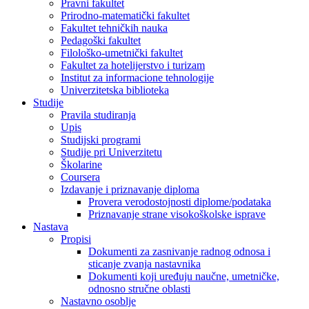
Pravni fakultet
Prirodno-matematički fakultet
Fakultet tehničkih nauka
Pedagoški fakultet
Filološko-umetnički fakultet
Fakultet za hotelijerstvo i turizam
Institut za informacione tehnologije
Univerzitetska biblioteka
Studije
Pravila studiranja
Upis
Studijski programi
Studije pri Univerzitetu
Školarine
Coursera
Izdavanje i priznavanje diploma
Provera verodostojnosti diplome/podataka
Priznavanje strane visokoškolske isprave
Nastava
Propisi
Dokumenti za zasnivanje radnog odnosa i
sticanje zvanja nastavnika
Dokumenti koji uređuju naučne, umetničke,
odnosno stručne oblasti
Nastavno osoblje