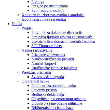
Pretraga
Pregled po institucijama
Svo nastavno osoblje
Konkursi za izbor nastavnika i saradnika
Izbori nastavnika i saradnika
Nauka
Propisi
Pravilnik za doktorske disertacije
Strategija ljudskih resursa za istraživače
Usvojene liste domaćih naučnih časopisa
SCI Thomson Lists
Nauka i istraživanje
Priznanje za izvrsnost
Naučnoistraživački projekti
Naučni skupovi
Istraživačke jedinice fakulteta
Prestižna priznanja
Svetosavska nagrada
Otvorenost nauke
Platforma za otvorenu nauku
Otvoreni pristup
Berlinska deklaracija
Objavljivanje u otvorenom pristupu
Uputstvo za navođenje afilijacije
Bibliografske i citatne baze