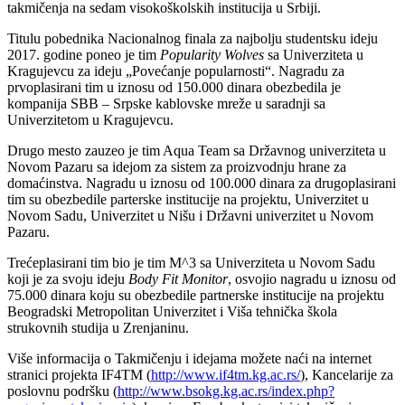
takmičenja na sedam visokoškolskih institucija u Srbiji.
Titulu pobednika Nacionalnog finala za najbolju studentsku ideju
2017. godine poneo je tim
Popularity Wolves
sa Univerziteta u
Kragujevcu za ideju „Povećanje popularnosti“. Nagradu za
prvoplasirani tim u iznosu od 150.000 dinara obezbedila je
kompanija SBB – Srpske kablovske mreže u saradnji sa
Univerzitetom u Kragujevcu.
Drugo mesto zauzeo je tim Aqua Team sa Državnog univerziteta u
Novom Pazaru sa idejom za sistem za proizvodnju hrane za
domaćinstva. Nagradu u iznosu od 100.000 dinara za drugoplasirani
tim su obezbedile parterske institucije na projektu, Univerzitet u
Novom Sadu, Univerzitet u Nišu i Državni univerzitet u Novom
Pazaru.
Trećeplasirani tim bio je tim M^3 sa Univerziteta u Novom Sadu
koji je za svoju ideju
Body Fit Monitor
, osvojio nagradu u iznosu od
75.000 dinara koju su obezbedile partnerske institucije na projektu
Beogradski Metropolitan Univerzitet i Viša tehnička škola
strukovnih studija u Zrenjaninu.
Više informacija o Takmičenju i idejama možete naći na internet
stranici projekta IF4TM (
http://www.if4tm.kg.ac.rs/
), Kancelarije za
poslovnu podršku (
http://www.bsokg.kg.ac.rs/index.php?