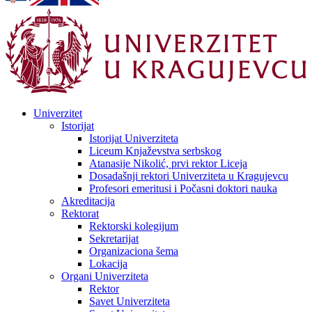
Univerzitet
Istorijat
Istorijat Univerziteta
Liceum Knjaževstva serbskog
Atanasije Nikolić, prvi rektor Liceja
Dosadašnji rektori Univerziteta u Kragujevcu
Profesori emeritusi i Počasni doktori nauka
Akreditacija
Rektorat
Rektorski kolegijum
Sekretarijat
Organizaciona šema
Lokacija
Organi Univerziteta
Rektor
Savet Univerziteta