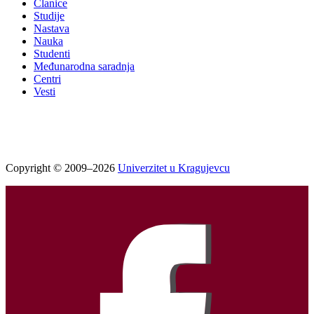
Članice
Studije
Nastava
Nauka
Studenti
Međunarodna saradnja
Centri
Vesti
Copyright © 2009–2026
Univerzitet u Kragujevcu