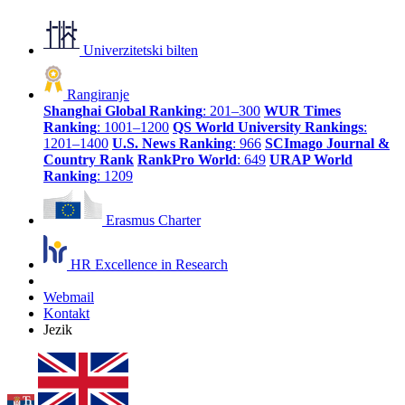
Univerzitetski bilten
Rangiranje
Shanghai Global Ranking
: 201–300
WUR Times
Ranking
: 1001–1200
QS World University Rankings
:
1201–1400
U.S. News Ranking
: 966
SCImago Journal &
Country Rank
RankPro World
: 649
URAP World
Ranking
: 1209
Erasmus Charter
HR Excellence in Research
Webmail
Kontakt
Jezik