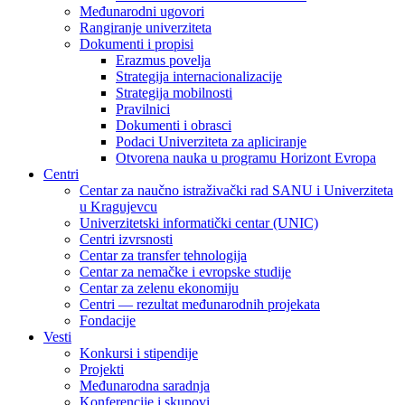
Međunarodni ugovori
Rangiranje univerziteta
Dokumenti i propisi
Erazmus povelja
Strategija internacionalizacije
Strategija mobilnosti
Pravilnici
Dokumenti i obrasci
Podaci Univerziteta za apliciranje
Otvorena nauka u programu Horizont Evropa
Centri
Centar za naučno istraživački rad SANU i Univerziteta
u Kragujevcu
Univerzitetski informatički centar (UNIC)
Centri izvrsnosti
Centar za transfer tehnologija
Centar za nemačke i evropske studije
Centar za zelenu ekonomiju
Centri — rezultat međunarodnih projekata
Fondacije
Vesti
Konkursi i stipendije
Projekti
Međunarodna saradnja
Konferencije i skupovi