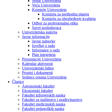
Senat Univerziteta
Veća Univerziteta
Komisije Univerziteta
Komisija za prethodna pitanja
Komisija za obezbeđenje kvaliteta
Odbor za profesionalnu etiku
Savet poslodavaca
Univerzitetska galerija
Javne informacije
Javne nabavke
Izveštaj o radu
Informator o radu
Plan integriteta
Prezentacije Univerziteta
Kalendar aktivnosti
Univerzitetski bilten
Propisi i dokumenti
Sednice organa Univerziteta
Članice
Agronomski fakultet
Ekonomski fakultet
Fakultet inženjerskih nauka
Fakultet za mašinstvo i građevinarstvo
Fakultet medicinskih nauka
Fakultet pedagoških nauka