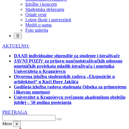
Izložbe i koncerti
Studentska dešavanja
Ostale vesti
Letnje škole i univerziteti
Mediji o nama
Foto galerija
☰
AKTUELNO:
DAAD individualne stipendije za studente i istraživače
JAVNI POZIV za prijavu naučnoistraživačkih odnosno
umetničkih projekata mladih istraživača i umetnika
Univerziteta u Kragujevcu
Otvorena izložba studentskih radova „Ekspozicije u
arhitekturi“ u Kući Đure Jakšića
Godišnja izložba radova studenata Odseka za primenjenu
i likovnu umetnost
Univerzitet u Kragujevcu svečanom akademijom obeležio
jubilej – 50 godina postojanja
PRETRAGA
Meni
✕