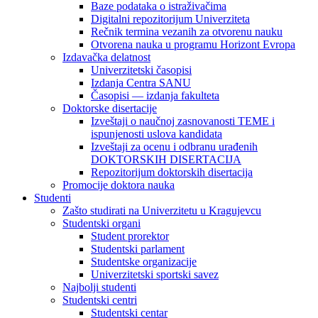
Baze podataka o istraživačima
Digitalni repozitorijum Univerziteta
Rečnik termina vezanih za otvorenu nauku
Otvorena nauka u programu Horizont Evropa
Izdavačka delatnost
Univerzitetski časopisi
Izdanja Centra SANU
Časopisi — izdanja fakulteta
Doktorske disertacije
Izveštaji o naučnoj zasnovanosti TEME i
ispunjenosti uslova kandidata
Izveštaji za ocenu i odbranu urađenih
DOKTORSKIH DISERTACIJA
Repozitorijum doktorskih disertacija
Promocije doktora nauka
Studenti
Zašto studirati na Univerzitetu u Kragujevcu
Studentski organi
Student prorektor
Studentski parlament
Studentske organizacije
Univerzitetski sportski savez
Najbolji studenti
Studentski centri
Studentski centar