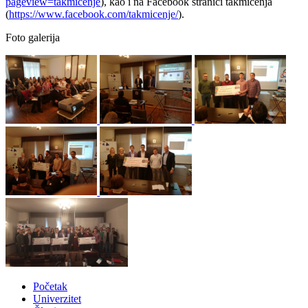
pageview=takmicenje
), kao i na Facebook stranici takmičenja
(
https://www.facebook.com/takmicenje/
).
Foto galerija
Početak
Univerzitet