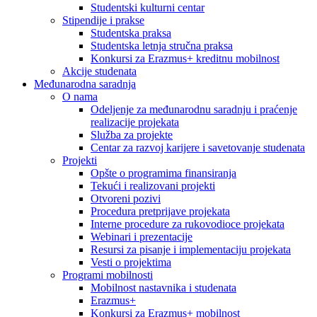
Studentski kulturni centar
Stipendije i prakse
Studentska praksa
Studentska letnja stručna praksa
Konkursi za Erazmus+ kreditnu mobilnost
Akcije studenata
Međunarodna saradnja
O nama
Odeljenje za međunarodnu saradnju i praćenje
realizacije projekata
Služba za projekte
Centar za razvoj karijere i savetovanje studenata
Projekti
Opšte o programima finansiranja
Tekući i realizovani projekti
Otvoreni pozivi
Procedura pretprijave projekata
Interne procedure za rukovodioce projekata
Webinari i prezentacije
Resursi za pisanje i implementaciju projekata
Vesti o projektima
Programi mobilnosti
Mobilnost nastavnika i studenata
Erazmus+
Konkursi za Erazmus+ mobilnost