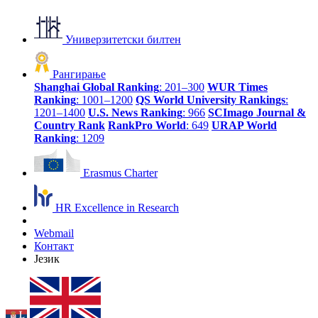
Универзитетски билтен
Рангирање
Shanghai Global Ranking
: 201–300
WUR Times
Ranking
: 1001–1200
QS World University Rankings
:
1201–1400
U.S. News Ranking
: 966
SCImago Journal &
Country Rank
RankPro World
: 649
URAP World
Ranking
: 1209
Erasmus Charter
HR Excellence in Research
Webmail
Контакт
Језик