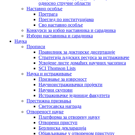
односно стручне области
Наставно особље
Претрага
Преглед по институцијама
Сво наставно особље
Конкурси за избор наставника и сарадника
Избори наставника и сарадника
Наука
Прописи
Правилник за докторске дисертације
Стратегија људских ресурса за истраживаче
Усвојене листе домаћих научних часописа
SCI Thomson Lists
Наука и истраживање
Признање за изврсност
Научноистраживачки пројекти
Научни скупови
Истраживачке јединице факултета
Престижна признања
Светосавска награда
Отвореност науке
Платформа за отворену науку
Отворени приступ
Берлинска декларација
Објављивање у отвореном приступу