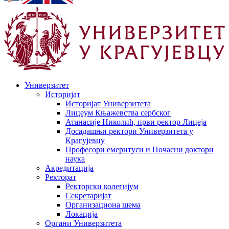
Универзитет
Историјат
Историјат Универзитета
Лицеум Књажевства сербског
Атанасије Николић, први ректор Лицеја
Досадашњи ректори Универзитета у
Крагујевцу
Професори емеритуси и Почасни доктори
наука
Акредитација
Ректорат
Ректорски колегијум
Секретаријат
Организациона шема
Локација
Органи Универзитета