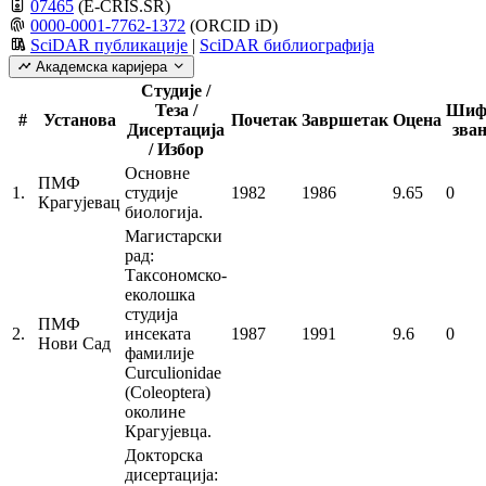
07465
(E-CRIS.SR)
0000-0001-7762-1372
(ORCID iD)
SciDAR публикације
|
SciDAR библиографија
Академска каријера
Студије /
Теза /
Шиф
#
Установа
Почетак
Завршетак
Оцена
Дисертација
зва
/ Избор
Основне
ПМФ
1.
студије
1982
1986
9.65
0
Крагујевац
биологија.
Магистарски
рад:
Таксономско-
еколошка
студија
ПМФ
2.
инсеката
1987
1991
9.6
0
Нови Сад
фамилије
Curculionidae
(Coleoptera)
околине
Крагујевца.
Докторска
дисертација: