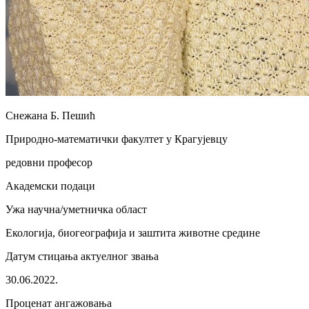
Снежана Б. Пешић
Природно-математички факултет у Крагујевцу
редовни професор
Академски подаци
Ужа научна/уметничка област
Екологија, биогеографија и заштита животне средине
Датум стицања актуелног звања
30.06.2022.
Проценат ангажовања