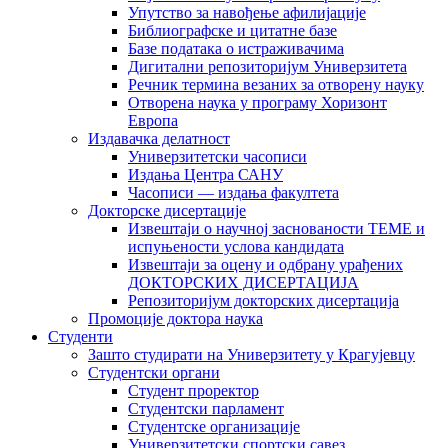
Упутство за навођење афилијације
Библиографске и цитатне базе
Базе података о истраживачима
Дигитални репозиторијум Универзитета
Рeчник термина везаних за отворену науку
Отворена наука у програму Хоризонт
Европа
Издавачка делатност
Универзитетски часописи
Издања Центра САНУ
Часописи — издања факултета
Докторске дисертације
Извештаји о научној заснованости ТЕМЕ и
испуњености услова кандидата
Извештаји за оцену и одбрану урађених
ДОКТОРСКИХ ДИСЕРТАЦИЈА
Репозиторијум докторских дисертација
Промоције доктора наука
Студенти
Зашто студирати на Универзитету у Крагујевцу
Студентски органи
Студент проректор
Студентски парламент
Студентске организације
Универзитетски спортски савез