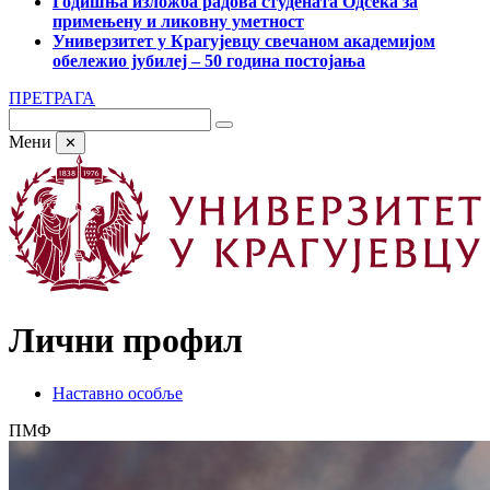
Годишња изложба радова студената Одсека за
примењену и ликовну уметност
Универзитет у Крагујевцу свечаном академијом
обележио јубилеј – 50 година постојања
ПРЕТРАГА
Мени
✕
Лични профил
Наставно особље
ПМФ