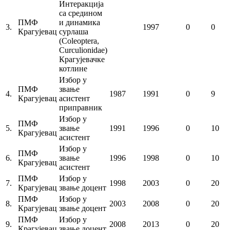
Интеракција
са средином
ПМФ
и динамика
3.
1997
0
0
Крагујевац
сурлаша
(Coleoptera,
Curculionidae)
Крагујевачке
котлине
Избор у
ПМФ
звање
4.
1987
1991
0
9
Крагујевац
асистент
приправник
Избор у
ПМФ
5.
звање
1991
1996
0
10
Крагујевац
асистент
Избор у
ПМФ
6.
звање
1996
1998
0
10
Крагујевац
асистент
ПМФ
Избор у
7.
1998
2003
0
20
Крагујевац
звање доцент
ПМФ
Избор у
8.
2003
2008
0
20
Крагујевац
звање доцент
ПМФ
Избор у
9.
2008
2013
0
20
Крагујевац
звање доцент