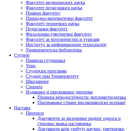
Факултет медицинских наука
Факултет педагошких наука
Правни факултет
Природно-математички факултет
Факултет техничких наука
Педагошки факултет
Филолошко-уметнички факултет
Факултет за хотелијерство и туризам
Институт за информационе технологије
Универзитетска библиотека
Студије
Правила студирања
Упис
Студијски програми
Студије при Универзитету
Школарине
Coursera
Издавање и признавање диплома
Провера веродостојности дипломе/података
Признавање стране високошколске исправе
Настава
Прописи
Документи за заснивање радног односа и
стицање звања наставника
Документи који уређују научне, уметничке,