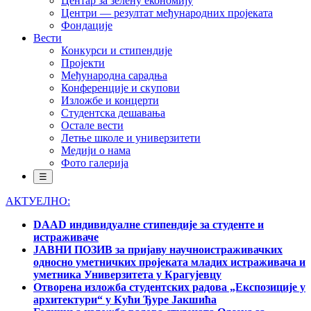
Центар за зелену економију
Центри — резултат међународних пројеката
Фондације
Вести
Конкурси и стипендије
Пројекти
Међународна сарадња
Конференције и скупови
Изложбе и концерти
Студентска дешавања
Остале вести
Летње школе и универзитети
Медији о нама
Фото галерија
☰
АКТУЕЛНО:
DAAD индивидуалне стипендије за студенте и
истраживаче
ЈАВНИ ПОЗИВ за пријаву научноистраживачких
односно уметничких пројеката младих истраживача и
уметника Универзитета у Крагујевцу
Отворена изложба студентских радова „Експозиције у
архитектури“ у Кући Ђуре Јакшића