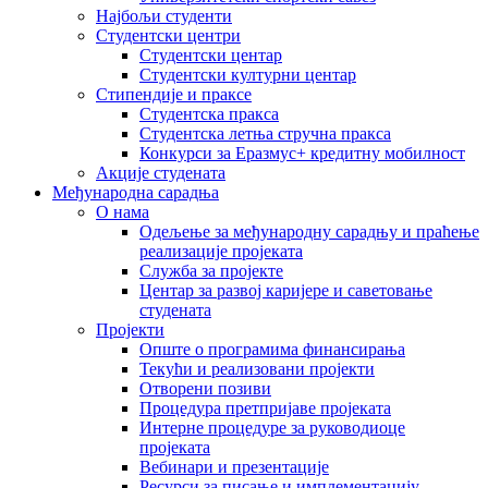
Најбољи студенти
Студентски центри
Студентски центар
Студентски културни центар
Стипендије и праксе
Студентска пракса
Студентска летња стручна пракса
Конкурси за Еразмус+ кредитну мобилност
Акције студената
Међународна сарадња
О нама
Одељење за међународну сарадњу и праћење
реализације пројеката
Служба за пројекте
Центар за развој каријере и саветовање
студената
Пројекти
Опште о програмима финансирања
Текући и реализовани пројекти
Отворени позиви
Процедура претпријаве пројеката
Интерне процедуре за руководиоце
пројеката
Вебинари и презентације
Ресурси за писање и имплементацију