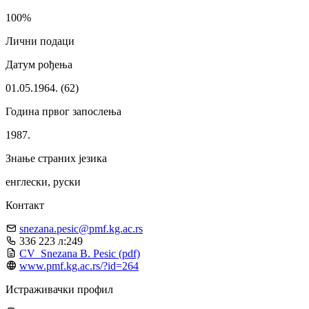
100%
Лични подаци
Датум рођења
01.05.1964. (62)
Година првог запослења
1987.
Знање страних језика
енглески, руски
Контакт
snezana.pesic@pmf.kg.ac.rs
336 223 л:249
CV_Snezana B. Pesic
(pdf)
www.pmf.kg.ac.rs/?id=264
Истраживачки профил