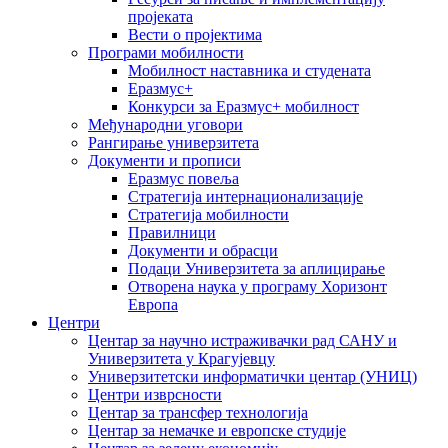
пројеката
Вести о пројектима
Програми мобилности
Мобилност наставника и студената
Еразмус+
Конкурси за Еразмус+ мобилност
Међународни уговори
Рангирање универзитета
Документи и прописи
Еразмус повеља
Стратегија интернационализације
Стратегија мобилности
Правилници
Документи и обрасци
Подаци Универзитета за аплицирање
Отворена наука у програму Хоризонт
Европа
Центри
Центар за научно истраживачки рад САНУ и
Универзитета у Крагујевцу
Универзитетски информатички центар (УНИЦ)
Центри изврсности
Центар за трансфер технологија
Центар за немачке и европске студије