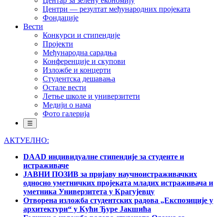
Центар за зелену економију
Центри — резултат међународних пројеката
Фондације
Вести
Конкурси и стипендије
Пројекти
Међународна сарадња
Конференције и скупови
Изложбе и концерти
Студентска дешавања
Остале вести
Летње школе и универзитети
Медији о нама
Фото галерија
☰
АКТУЕЛНО:
DAAD индивидуалне стипендије за студенте и
истраживаче
ЈАВНИ ПОЗИВ за пријаву научноистраживачких
односно уметничких пројеката младих истраживача и
уметника Универзитета у Крагујевцу
Отворена изложба студентских радова „Експозиције у
архитектури“ у Кући Ђуре Јакшића