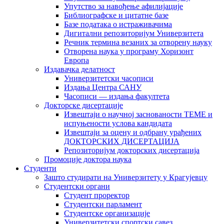
Упутство за навођење афилијације
Библиографске и цитатне базе
Базе података о истраживачима
Дигитални репозиторијум Универзитета
Рeчник термина везаних за отворену науку
Отворена наука у програму Хоризонт
Европа
Издавачка делатност
Универзитетски часописи
Издања Центра САНУ
Часописи — издања факултета
Докторске дисертације
Извештаји о научној заснованости ТЕМЕ и
испуњености услова кандидата
Извештаји за оцену и одбрану урађених
ДОКТОРСКИХ ДИСЕРТАЦИЈА
Репозиторијум докторских дисертација
Промоције доктора наука
Студенти
Зашто студирати на Универзитету у Крагујевцу
Студентски органи
Студент проректор
Студентски парламент
Студентске организације
Универзитетски спортски савез