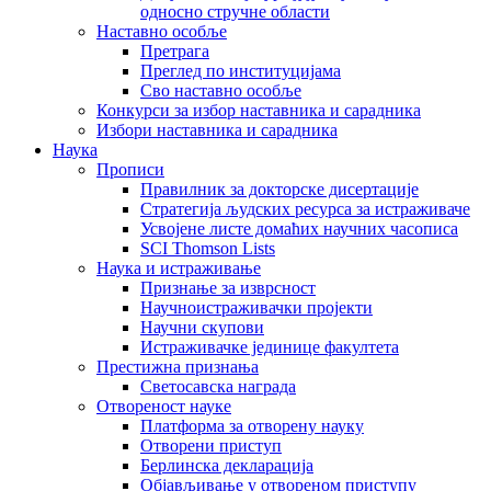
односно стручне области
Наставно особље
Претрага
Преглед по институцијама
Сво наставно особље
Конкурси за избор наставника и сарадника
Избори наставника и сарадника
Наука
Прописи
Правилник за докторске дисертације
Стратегија људских ресурса за истраживаче
Усвојене листе домаћих научних часописа
SCI Thomson Lists
Наука и истраживање
Признање за изврсност
Научноистраживачки пројекти
Научни скупови
Истраживачке јединице факултета
Престижна признања
Светосавска награда
Отвореност науке
Платформа за отворену науку
Отворени приступ
Берлинска декларација
Објављивање у отвореном приступу