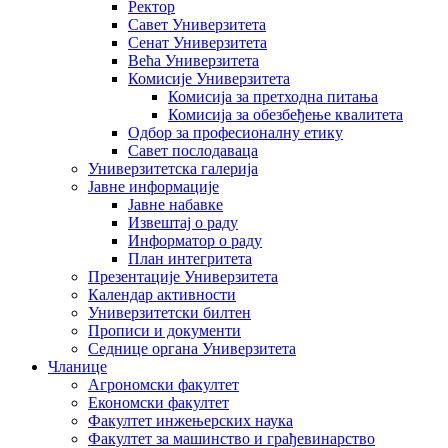
Ректор
Савет Универзитета
Сенат Универзитета
Већа Универзитета
Комисије Универзитета
Комисија за претходна питања
Комисија за обезбеђење квалитета
Одбор за професионалну етику
Савет послодаваца
Универзитетска галерија
Јавне информације
Јавне набавке
Извештај о раду
Информатор о раду
План интегритета
Презентације Универзитета
Календар активности
Универзитетски билтен
Прописи и документи
Седнице органа Универзитета
Чланице
Агрономски факултет
Економски факултет
Факултет инжењерских наука
Факултет за машинство и грађевинарство