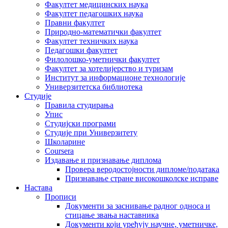
Факултет медицинских наука
Факултет педагошких наука
Правни факултет
Природно-математички факултет
Факултет техничких наука
Педагошки факултет
Филолошко-уметнички факултет
Факултет за хотелијерство и туризам
Институт за информационе технологије
Универзитетска библиотека
Студије
Правила студирања
Упис
Студијски програми
Студије при Универзитету
Школарине
Coursera
Издавање и признавање диплома
Провера веродостојности дипломе/података
Признавање стране високошколске исправе
Настава
Прописи
Документи за заснивање радног односа и
стицање звања наставника
Документи који уређују научне, уметничке,