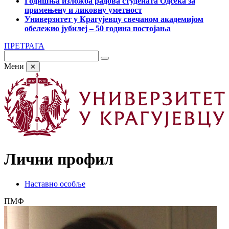
Годишња изложба радова студената Одсека за
примењену и ликовну уметност
Универзитет у Крагујевцу свечаном академијом
обележио јубилеј – 50 година постојања
ПРЕТРАГА
Мени
✕
Лични профил
Наставно особље
ПМФ