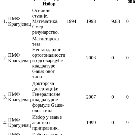
зв
Избор
Основне
студије.
ПМФ
1.
Математика.
1994
1998
9.83
0
Крагујевац
Смер
рачунарство.
Магистарска
теза:
Нестандардне
ПМФ
ортогоналности
2.
2003
0
0
Крагујевац
и одговарајуће
квадратуре
Gauss-овог
типа.
Докторска
дисертација:
ПМФ
Генералисане
3.
2007
0
0
Крагујевац
квадратурне
формуле Gauss-
овог типа.
Избор у звање
ПМФ
4.
асистент
1999
0
9
Крагујевац
приправник.
ПМФ
Избор у звање