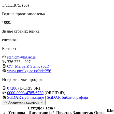
17.11.1975. (50)
Година првог запослења
1999.
Знање страних језика
енглески
Контакт
stanicm@kg.ac.rs
336 223 л:297
CV_Marija P. Stanic
(pdf)
www.pmf.kg.ac.rs/?id=256
Истраживачки профил
07286
(E-CRIS.SR)
0000-0003-4785-6730
(ORCID iD)
SciDAR публикације
|
SciDAR библиографија
Академска каријера
Студије / Теза /
Ши
#
Установа
Дисертација /
Почетак
Завршетак
Оцена