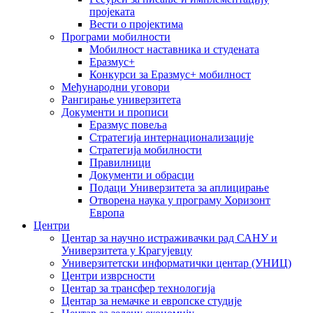
пројеката
Вести о пројектима
Програми мобилности
Мобилност наставника и студената
Еразмус+
Конкурси за Еразмус+ мобилност
Међународни уговори
Рангирање универзитета
Документи и прописи
Еразмус повеља
Стратегија интернационализације
Стратегија мобилности
Правилници
Документи и обрасци
Подаци Универзитета за аплицирање
Отворена наука у програму Хоризонт
Европа
Центри
Центар за научно истраживачки рад САНУ и
Универзитета у Крагујевцу
Универзитетски информатички центар (УНИЦ)
Центри изврсности
Центар за трансфер технологија
Центар за немачке и европске студије