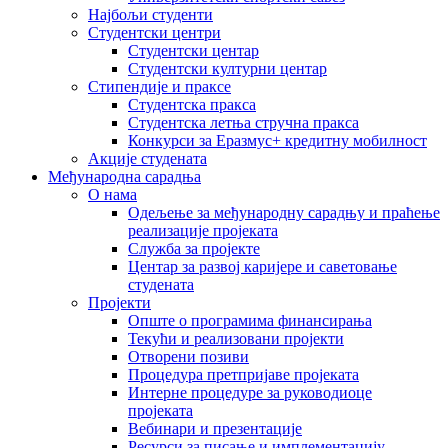
Најбољи студенти
Студентски центри
Студентски центар
Студентски културни центар
Стипендије и праксе
Студентска пракса
Студентска летња стручна пракса
Конкурси за Еразмус+ кредитну мобилност
Акције студената
Међународна сарадња
О нама
Одељење за међународну сарадњу и праћење
реализације пројеката
Служба за пројекте
Центар за развој каријере и саветовање
студената
Пројекти
Опште о програмима финансирања
Текући и реализовани пројекти
Отворени позиви
Процедура претпријаве пројеката
Интерне процедуре за руководиоце
пројеката
Вебинари и презентације
Ресурси за писање и имплементацију