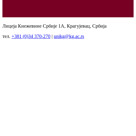
Лицеја Кнежевине Србије 1А, Крагујевац, Србија
тел.
+381 (0)34 370-270
|
unikg@kg.ac.rs