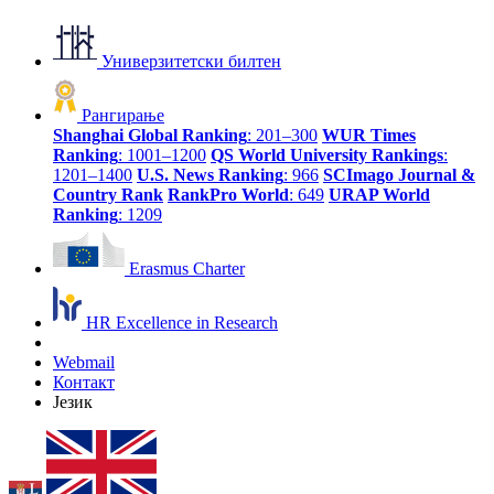
Универзитетски билтен
Рангирање
Shanghai Global Ranking
: 201–300
WUR Times
Ranking
: 1001–1200
QS World University Rankings
:
1201–1400
U.S. News Ranking
: 966
SCImago Journal &
Country Rank
RankPro World
: 649
URAP World
Ranking
: 1209
Erasmus Charter
HR Excellence in Research
Webmail
Контакт
Језик