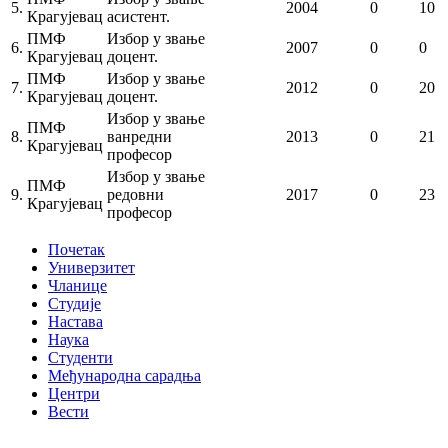
5.
2004
0
10
Крагујевац
асистент.
ПМФ
Избор у звање
6.
2007
0
0
Крагујевац
доцент.
ПМФ
Избор у звање
7.
2012
0
20
Крагујевац
доцент.
Избор у звање
ПМФ
8.
ванредни
2013
0
21
Крагујевац
професор
Избор у звање
ПМФ
9.
редовни
2017
0
23
Крагујевац
професор
Почетак
Универзитет
Чланице
Студије
Настава
Наука
Студенти
Међународна сарадња
Центри
Вести