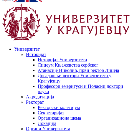
Универзитет
Историјат
Историјат Универзитета
Лицеум Књажевства сербског
Атанасије Николић, први ректор Лицеја
Досадашњи ректори Универзитета у
Крагујевцу
Професори емеритуси и Почасни доктори
наука
Акредитација
Ректорат
Ректорски колегијум
Секретаријат
Организациона шема
Локација
Органи Универзитета