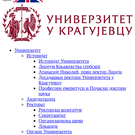
Универзитет
Историјат
Историјат Универзитета
Лицеум Књажевства сербског
Атанасије Николић, први ректор Лицеја
Досадашњи ректори Универзитета у
Крагујевцу
Професори емеритуси и Почасни доктори
наука
Акредитација
Ректорат
Ректорски колегијум
Секретаријат
Организациона шема
Локација
Органи Универзитета