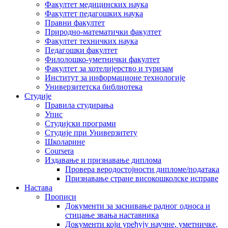
Факултет медицинских наука
Факултет педагошких наука
Правни факултет
Природно-математички факултет
Факултет техничких наука
Педагошки факултет
Филолошко-уметнички факултет
Факултет за хотелијерство и туризам
Институт за информационе технологије
Универзитетска библиотека
Студије
Правила студирања
Упис
Студијски програми
Студије при Универзитету
Школарине
Coursera
Издавање и признавање диплома
Провера веродостојности дипломе/података
Признавање стране високошколске исправе
Настава
Прописи
Документи за заснивање радног односа и
стицање звања наставника
Документи који уређују научне, уметничке,