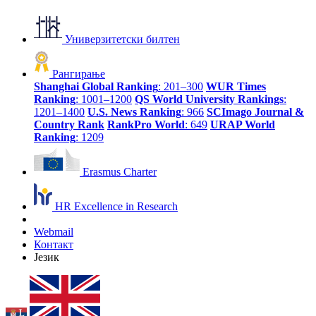
Универзитетски билтен
Рангирање
Shanghai Global Ranking
: 201–300
WUR Times
Ranking
: 1001–1200
QS World University Rankings
:
1201–1400
U.S. News Ranking
: 966
SCImago Journal &
Country Rank
RankPro World
: 649
URAP World
Ranking
: 1209
Erasmus Charter
HR Excellence in Research
Webmail
Контакт
Језик