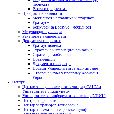
пројеката
Вести о пројектима
Програми мобилности
Мобилност наставника и студената
Еразмус+
Конкурси за Еразмус+ мобилност
Међународни уговори
Рангирање универзитета
Документи и прописи
Еразмус повеља
Стратегија интернационализације
Стратегија мобилности
Правилници
Документи и обрасци
Подаци Универзитета за аплицирање
Отворена наука у програму Хоризонт
Европа
Центри
Центар за научно истраживачки рад САНУ и
Универзитета у Крагујевцу
Универзитетски информатички центар (УНИЦ)
Центри изврсности
Центар за трансфер технологија
Центар за немачке и европске студије