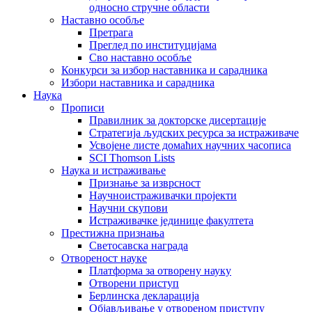
односно стручне области
Наставно особље
Претрага
Преглед по институцијама
Сво наставно особље
Конкурси за избор наставника и сарадника
Избори наставника и сарадника
Наука
Прописи
Правилник за докторске дисертације
Стратегија људских ресурса за истраживаче
Усвојене листе домаћих научних часописа
SCI Thomson Lists
Наука и истраживање
Признање за изврсност
Научноистраживачки пројекти
Научни скупови
Истраживачке јединице факултета
Престижна признања
Светосавска награда
Отвореност науке
Платформа за отворену науку
Отворени приступ
Берлинска декларација
Објављивање у отвореном приступу