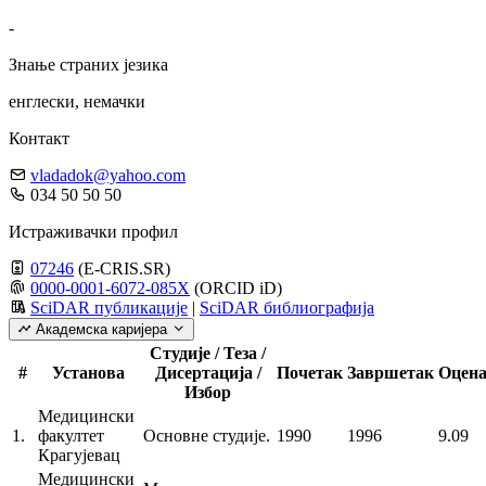
-
Знање страних језика
енглески, немачки
Контакт
vladadok@yahoo.com
034 50 50 50
Истраживачки профил
07246
(E-CRIS.SR)
0000-0001-6072-085X
(ORCID iD)
SciDAR публикације
|
SciDAR библиографија
Академска каријера
Студије / Теза /
#
Установа
Дисертација /
Почетак
Завршетак
Оцен
Избор
Медицински
1.
факултет
Основне студије.
1990
1996
9.09
Крагујевац
Медицински