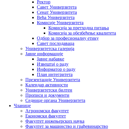
Ректор
Савет Универзитета
Сенат Универзитета
Већа Универзитета
Комисије Универзитета
Комисија за претходна питања
Комисија за обезбеђење квалитета
Одбор за професионалну етику
Савет послодаваца
Универзитетска галерија
Јавне информације
Јавне набавке
Извештај о раду
Информатор о раду
План интегритета
Презентације Универзитета
Календар активности
Универзитетски билтен
Прописи и документи
Седнице органа Универзитета
Чланице
Агрономски факултет
Економски факултет
Факултет инжењерских наука
Факултет за машинство и грађевинарство