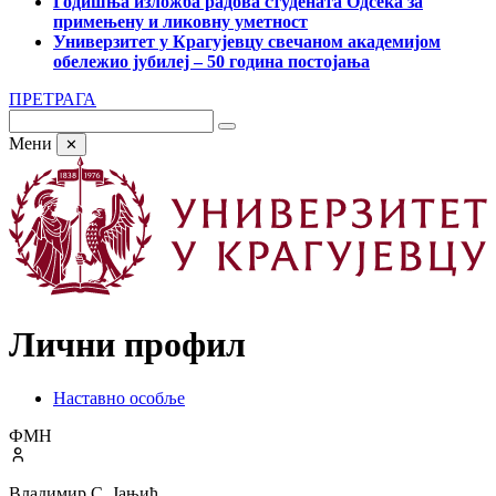
Годишња изложба радова студената Одсека за
примењену и ликовну уметност
Универзитет у Крагујевцу свечаном академијом
обележио јубилеј – 50 година постојања
ПРЕТРАГА
Мени
✕
Лични профил
Наставно особље
ФМН
Владимир С. Јањић