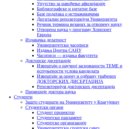
Упутство за навођење афилијације
Библиографске и цитатне базе
Базе података о истраживачима
Дигитални репозиторијум Универзитета
Рeчник термина везаних за отворену науку
Отворена наука у програму Хоризонт
Европа
Издавачка делатност
Универзитетски часописи
Издања Центра САНУ
Часописи — издања факултета
Докторске дисертације
Извештаји о научној заснованости ТЕМЕ и
испуњености услова кандидата
Извештаји за оцену и одбрану урађених
ДОКТОРСКИХ ДИСЕРТАЦИЈА
Репозиторијум докторских дисертација
Промоције доктора наука
Студенти
Зашто студирати на Универзитету у Крагујевцу
Студентски органи
Студент проректор
Студентски парламент
Студентске организације
Универзитетски спортски савез