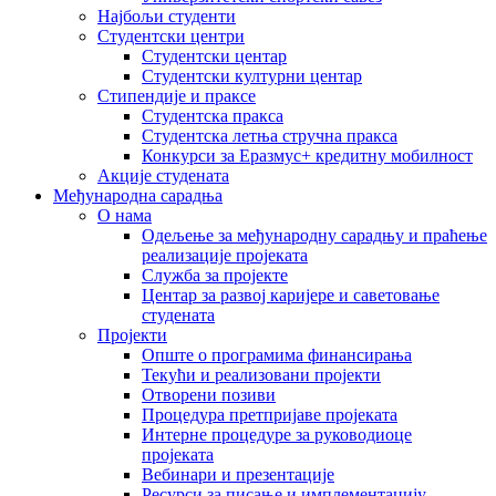
Најбољи студенти
Студентски центри
Студентски центар
Студентски културни центар
Стипендије и праксе
Студентска пракса
Студентска летња стручна пракса
Конкурси за Еразмус+ кредитну мобилност
Акције студената
Међународна сарадња
О нама
Одељење за међународну сарадњу и праћење
реализације пројеката
Служба за пројекте
Центар за развој каријере и саветовање
студената
Пројекти
Опште о програмима финансирања
Текући и реализовани пројекти
Отворени позиви
Процедура претпријаве пројеката
Интерне процедуре за руководиоце
пројеката
Вебинари и презентације
Ресурси за писање и имплементацију