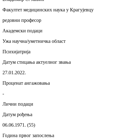
Факултет медицинских наука у Крагујевцу
редовни професор
Академски подаци
Ужа научна/уметничка област
Психијатрија
Датум стицања актуелног звања
27.01.2022.
Проценат ангажовања
-
Лични подаци
Датум рођења
06.06.1971. (55)
Година првог запослења