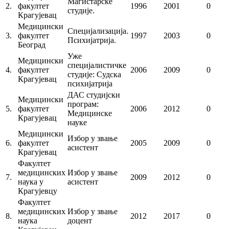
Магистарске
2.
факултет
1996
2001
0
студије.
Крагујевац
Медицински
Специјализација.
3.
факултет
1997
2003
0
Психијатрија.
Београд
Уже
Медицински
специјалистичке
4.
факултет
2006
2009
0
студије: Судска
Крагујевац
психијатрија
ДАС студијски
Медицински
програм:
5.
факултет
2006
2012
0
Медицинске
Крагујевац
науке
Медицински
Избор у звање
6.
факултет
2005
2009
0
асистент
Крагујевац
Факултет
медицинских
Избор у звање
7.
2009
2012
0
наука у
асистент
Крагујевцу
Факултет
медицинских
Избор у звање
8.
2012
2017
0
наука
доцент