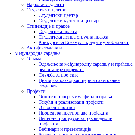
Најбољи студенти
Студентски центри
Студентски центар
Студентски културни центар
Стипендије и праксе
Студентска пракса
Студентска летња стручна пракса
Конкурси за Еразмус+ кредитну мобилност
Акције студената
Међународна сарадња
О нама
Одељење за међународну сарадњу и праћење
реализације пројеката
Служба за пројекте
Центар за развој каријере и саветовање
студената
Пројекти
Опште о програмима финансирања
Текући и реализовани пројекти
Отворени позиви
Процедура претпријаве пројеката
Интерне процедуре за руководиоце
пројеката
Вебинари и презентације
Ресурси за писање и имплементацију