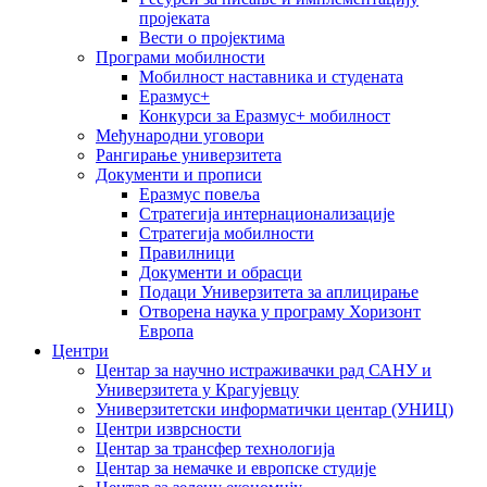
пројеката
Вести о пројектима
Програми мобилности
Мобилност наставника и студената
Еразмус+
Конкурси за Еразмус+ мобилност
Међународни уговори
Рангирање универзитета
Документи и прописи
Еразмус повеља
Стратегија интернационализације
Стратегија мобилности
Правилници
Документи и обрасци
Подаци Универзитета за аплицирање
Отворена наука у програму Хоризонт
Европа
Центри
Центар за научно истраживачки рад САНУ и
Универзитета у Крагујевцу
Универзитетски информатички центар (УНИЦ)
Центри изврсности
Центар за трансфер технологија
Центар за немачке и европске студије