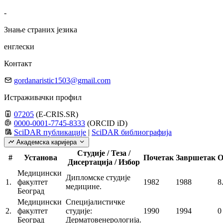
-
Знање страних језика
енглески
Контакт
gordanaristic1503@gmail.com
Истраживачки профил
07205
(E-CRIS.SR)
0000-0001-7745-8333
(ORCID iD)
SciDAR публикације
|
SciDAR библиографија
Академска каријера
Студије / Теза /
#
Установа
Почетак
Завршетак
О
Дисертација / Избор
Медицински
Дипломске студије
1.
факултет
1982
1988
8
медицине.
Београд
Медицински
Специјалистичке
2.
факултет
студије:
1990
1994
0
Београд
Дерматовенерологија.