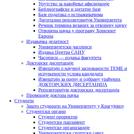
Упутство за навођење афилијације
Библиографске и цитатне базе
Базе података о истраживачима
Дигитални репозиторијум Универзитета
Рeчник термина везаних за отворену науку
Отворена наука у програму Хоризонт
Европа
Издавачка делатност
Универзитетски часописи
Издања Центра САНУ
Часописи — издања факултета
Докторске дисертације
Извештаји о научној заснованости ТЕМЕ и
испуњености услова кандидата
Извештаји за оцену и одбрану урађених
ДОКТОРСКИХ ДИСЕРТАЦИЈА
Репозиторијум докторских дисертација
Промоције доктора наука
Студенти
Зашто студирати на Универзитету у Крагујевцу
Студентски органи
Студент проректор
Студентски парламент
Студентске организације
Универзитетски спортски савез