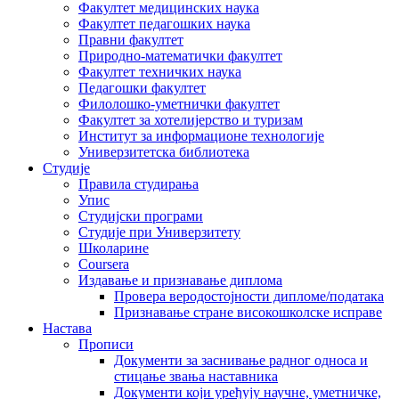
Факултет медицинских наука
Факултет педагошких наука
Правни факултет
Природно-математички факултет
Факултет техничких наука
Педагошки факултет
Филолошко-уметнички факултет
Факултет за хотелијерство и туризам
Институт за информационе технологије
Универзитетска библиотека
Студије
Правила студирања
Упис
Студијски програми
Студије при Универзитету
Школарине
Coursera
Издавање и признавање диплома
Провера веродостојности дипломе/података
Признавање стране високошколске исправе
Настава
Прописи
Документи за заснивање радног односа и
стицање звања наставника
Документи који уређују научне, уметничке,