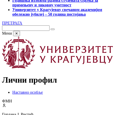
Годишња изложба радова студената Одсека за
примењену и ликовну уметност
Универзитет у Крагујевцу свечаном академијом
обележио јубилеј – 50 година постојања
ПРЕТРАГА
Мени
✕
Лични профил
Наставно особље
ФМН
Гордана Ј. Ристић