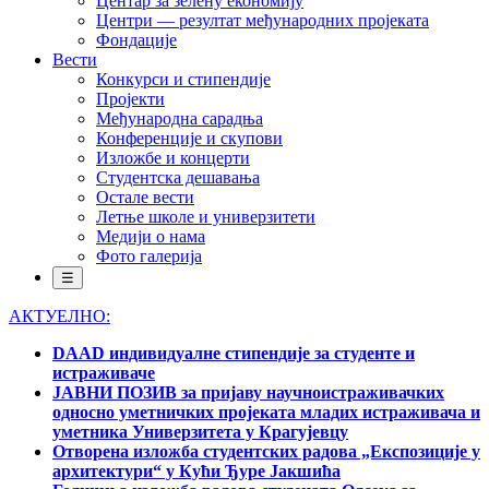
Центар за зелену економију
Центри — резултат међународних пројеката
Фондације
Вести
Конкурси и стипендије
Пројекти
Међународна сарадња
Конференције и скупови
Изложбе и концерти
Студентска дешавања
Остале вести
Летње школе и универзитети
Медији о нама
Фото галерија
☰
АКТУЕЛНО:
DAAD индивидуалне стипендије за студенте и
истраживаче
ЈАВНИ ПОЗИВ за пријаву научноистраживачких
односно уметничких пројеката младих истраживача и
уметника Универзитета у Крагујевцу
Отворена изложба студентских радова „Експозиције у
архитектури“ у Кући Ђуре Јакшића