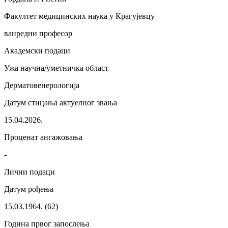
Факултет медицинских наука у Крагујевцу
ванредни професор
Академски подаци
Ужа научна/уметничка област
Дерматовенерологија
Датум стицања актуелног звања
15.04.2026.
Проценат ангажовања
-
Лични подаци
Датум рођења
15.03.1964. (62)
Година првог запослења