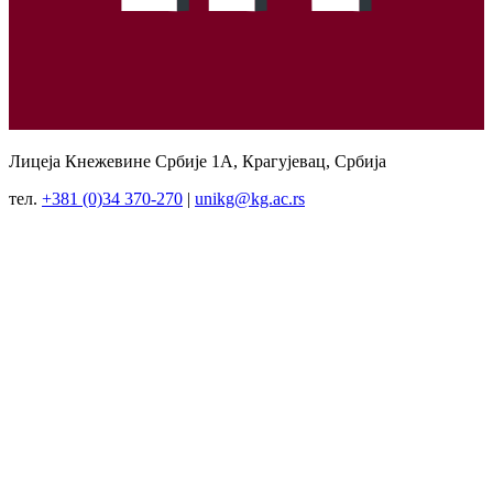
Лицеја Кнежевине Србије 1А, Крагујевац, Србија
тел.
+381 (0)34 370-270
|
unikg@kg.ac.rs