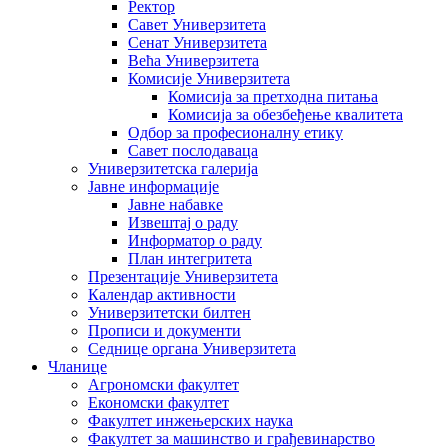
Ректор
Савет Универзитета
Сенат Универзитета
Већа Универзитета
Комисије Универзитета
Комисија за претходна питања
Комисија за обезбеђење квалитета
Одбор за професионалну етику
Савет послодаваца
Универзитетска галерија
Јавне информације
Јавне набавке
Извештај о раду
Информатор о раду
План интегритета
Презентације Универзитета
Календар активности
Универзитетски билтен
Прописи и документи
Седнице органа Универзитета
Чланице
Агрономски факултет
Економски факултет
Факултет инжењерских наука
Факултет за машинство и грађевинарство