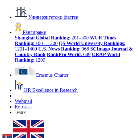
Универзитетски билтен
Рангирање
Shanghai Global Ranking
: 201–300
WUR Times
Ranking
: 1001–1200
QS World University Rankings
:
1201–1400
U.S. News Ranking
: 966
SCImago Journal &
Country Rank
RankPro World
: 649
URAP World
Ranking
: 1209
Erasmus Charter
HR Excellence in Research
Webmail
Контакт
Језик