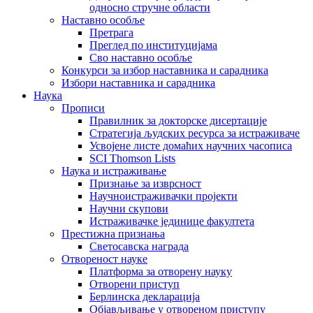
односно стручне области
Наставно особље
Претрага
Преглед по институцијама
Сво наставно особље
Конкурси за избор наставника и сарадника
Избори наставника и сарадника
Наука
Прописи
Правилник за докторске дисертације
Стратегија људских ресурса за истраживаче
Усвојене листе домаћих научних часописа
SCI Thomson Lists
Наука и истраживање
Признање за изврсност
Научноистраживачки пројекти
Научни скупови
Истраживачке јединице факултета
Престижна признања
Светосавска награда
Отвореност науке
Платформа за отворену науку
Отворени приступ
Берлинска декларација
Објављивање у отвореном приступу