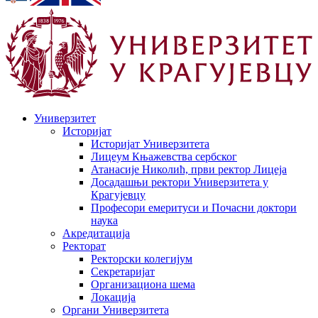
Универзитет
Историјат
Историјат Универзитета
Лицеум Књажевства сербског
Атанасије Николић, први ректор Лицеја
Досадашњи ректори Универзитета у
Крагујевцу
Професори емеритуси и Почасни доктори
наука
Акредитација
Ректорат
Ректорски колегијум
Секретаријат
Организациона шема
Локација
Органи Универзитета